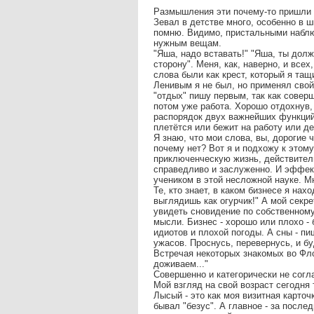
Размышления эти почему-то пришли 
Зевал в детстве много, особенно в ш
помню. Видимо, пристальными наблю
нужным вещам.
"Яша, надо вставать!" "Яша, ты дол
сторону". Меня, как, наверно, и вс
слова были как крест, который я тащи
Ленивым я не был, но применял свой
"отдых" пишу первым, так как совер
потом уже работа. Хорошо отдохнув,
распорядок двух важнейших функций 
плетётся или бежит на работу или д
Я знаю, что мои слова, вы, дорогие 
почему нет? Вот я и подхожу к этом
приключенческую жизнь, действитель
справедливо и заслуженно. И эффект
учеником в этой несложной науке. М
Те, кто знает, в каком бизнесе я нах
выглядишь как огурчик!" А мой секре
увидеть сновидение по собственному 
мысли. Бизнес - хорошо или плохо - 
идиотов и плохой погоды. А сны - пиш
ужасов. Проснусь, перевернусь, и бу
Встречая некоторых знакомых во Фло
доживаем..."
Совершенно и категорически не согл
Мой взгляд на свой возраст сегодня
Лысый - это как моя визитная карточк
бывал "безус". А главное - за после