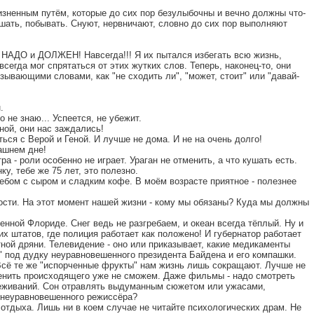
зненным путём, которые до сих пор безулыбочны и вечно должны что-
ушать, побывать. Снуют, нервничают, словно до сих пор выполняют
 НАДО и ДОЛЖЕН! Навсегда!!! Я их пытался избегать всю жизнь,
всегда мог спрятаться от этих жутких слов. Теперь, наконец-то, они
зывающими словами, как "не сходить ли", "может, стоит" или "давай-
.
 не знаю... Успеется, не убежит.
ной, они нас заждались!
ься с Верой и Геной. И лучше не дома. И не на очень долго!
ашнем дне!
а - роли особенно не играет. Ураган не отменить, а что кушать есть.
у, тебе же 75 лет, это полезно.
бом с сыром и сладким кофе. В моём возрасте приятное - полезнее
ости. На этот момент нашей жизни - кому мы обязаны? Куда мы должны
енной Флориде. Снег ведь не разгребаем, и океан всегда тёплый. Ну и
х штатов, где полиция работает как положено! И губернатор работает
тной дряни. Телевидение - оно или приказывает, какие медикаменты
 под дудку неуравновешенного президента Байдена и его компашки.
Всё те же "испорченные фрукты" нам жизнь лишь сокращают. Лучше не
менить происходящего уже не сможем. Даже фильмы - надо смотреть
реживаний. Сон отравлять выдуманным сюжетом или ужасами,
 неуравновешенного режиссёра?
 отдыха. Лишь ни в коем случае не читайте психологических драм. Не