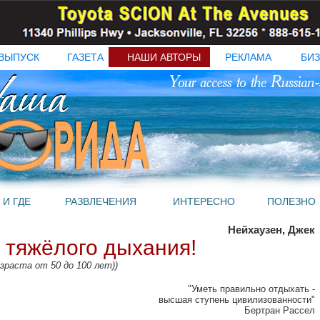
ВЫПУСК
ГАЗЕТА
НАШИ АВТОРЫ
РЕКЛАМА
БИЗ
 И ГДЕ
РАЗВЛЕЧЕНИЯ
ИНТЕРЕСНО
ПОЛЕЗНО
Нейхаузен, Джек
 тяжёлого дыхания!
зраста от 50 до 100 лет))
"Уметь правильно отдыхать -
высшая ступень цивилизованности"
Бертран Рассел