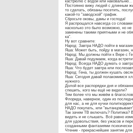
кастрюлю с водой или наковальню...
Постоянно вижу людей с длинным жи
то сделать, обязаны посетить, посл
какой-то "заводской" график.
Сбросьте оковы, дамы и господа!
Я распрощался навсегда со словами
насколько это было возможно, но не 
заменены такими приятными и не обя
ка".
Ну вот сравните:
Народ: Завтра НАДО пойти в магазин
Яша: Может быть, пойду в магазин, но
Народ: Мы должны пойти к Вере с Ге
Яша: Давай подумаем, когда встретит
Народ: Всегда НАДО думать о завтр
Яша: Что будет завтра или послезавтр
Народ: Гена, ты должен кушать овсянк
Яша: Сегодня давай полакомимся хле
нужного.
Долой все распорядки дня и обязанн
спешить, кого мы ещё не видели?
Тем более что мы живём в благослов
Флорида, наверное, один из последни
для нас, а не для кучки политкоррек
НАДО покупать, или "вытанцовывает"
Так зачем ТВ включать? Политика? 
видеть и не слышать. Всё равно из
для удовольствия, без ужасов и пе
созданными фантазиями психически
Чтение - прекраснейшее занятие для