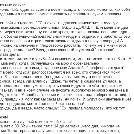
ко мне сейчас.
коле. Наблюдал за всеми и всем - всегда, с первого момента, как себя
дениями я пытался компенсировать нелюбовь к наукам и прочим
жен пойти в магазин!" "Сыночек, ты должен измениться в лучшую
ех, всю жизнь преследовали слова НАДО и ДОЛЖЕН. Для меня эти два
л через всю жизнь, ну если не крест, то якорь, оковы, цепь или ядро.
 любознательно-наблюдательный метод и в отдыхе, и в работе. Слово
шенно серьёзно я строил свою жизнь с отдыха в первую очередь! А
 можно напряжённо и плодотворно работать. Почему же в жизни этот
- редкое явление? Всегда невыспанный и усталый "антропос"
елать дела!
читатели, читаете с улыбкой и сомнением, мол, не может такого быть. А
у моменту, когда, оглянувшись на мою любознательно-
но осознаю, что имя, выданное мне Аэлитой - "профессор отдыха", -
 моего "отдыха" распространяется на всех, кто становится моим
не было довольно легко "внедрить" эту систему в свою жизнь.
одился, всегда удивлялись: "Джек, ты летел в самолёте 24 часа, а
т несложен: надо уметь закрыть глаза и думать о чём-то приятном,
заказу и ни в коем случае не пускать абсолютно никакого негатива в
будет жить. А своё настроение и позитивность надо оберегать от цифр,
у правду - я могу как бы заказать, ну почти. И будут они цветные и без
дет продолжаться тот же сон. Честное слово!
риде, да и везде, часто слышу: "Эх, прошла молодость, что уж тут,
асен!
 таков - это лучший момент моей жизни!
а лет с 30. Усы - также лет с 14 до сегодняшнего дня, никогда не
дние 10 лет пропали пару слов, которые я тащил как якорь, оковы,