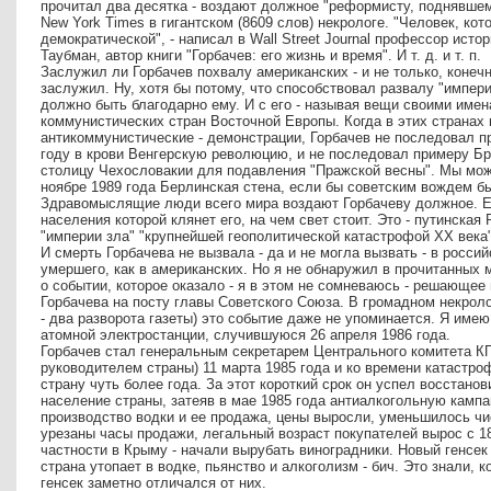
прочитал два десятка - воздают должное "реформисту, поднявшем
New York Times в гигантском (8609 слов) некрологе. "Человек, ко
демократической", - написал в Wall Street Journal профессор ист
Таубман, автор книги "Горбачев: его жизнь и время". И т. д. и т. п.
Заслужил ли Горбачев похвалу американских - и не только, конеч
заслужил. Ну, хотя бы потому, что способствовал развалу "импери
должно быть благодарно ему. И с его - называя вещи своими имен
коммунистических стран Восточной Европы. Когда в этих странах
антикоммунистические - демонстрации, Горбачев не последовал 
году в крови Венгерскую революцию, и не последовал примеру Бре
столицу Чехословакии для подавления "Пражской весны". Мы мож
ноябре 1989 года Берлинская стена, если бы советским вождем б
Здравомыслящие люди всего мира воздают Горбачеву должное. Ес
населения которой клянет его, на чем свет стоит. Это - путинска
"империи зла" "крупнейшей геополитической катастрофой ХХ века"
И смерть Горбачева не вызвала - да и не могла вызвать - в росси
умершего, как в американских. Но я не обнаружил в прочитанных 
о событии, которое оказало - я в этом не сомневаюсь - решающе
Горбачева на посту главы Советского Союза. В громадном некроло
- два разворота газеты) это событие даже не упоминается. Я име
атомной электростанции, случившуюся 26 апреля 1986 года.
Горбачев стал генеральным секретарем Центрального комитета КП
руководителем страны) 11 марта 1985 года и ко времени катастр
страну чуть более года. За этот короткий срок он успел восстано
население страны, затеяв в мае 1985 года антиалкогольную камп
производство водки и ее продажа, цены выросли, уменьшилось чи
урезаны часы продажи, легальный возраст покупателей вырос с 18 
частности в Крыму - начали вырубать виноградники. Новый генсек
страна утопает в водке, пьянство и алкоголизм - бич. Это знали, 
генсек заметно отличался от них.