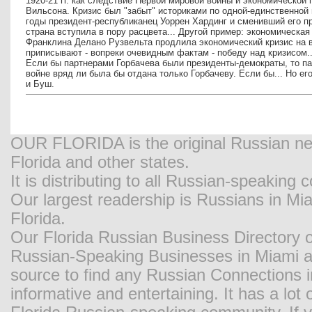
1920-21 гг. как следствие Первой мировой войны и экономической
Вильсона. Кризис был "забыт" историками по одной-единственной 
годы президент-республиканец Уоррен Хардинг и сменивший его п
страна вступила в пору расцвета... Другой пример: экономическа
Франклина Делано Рузвельта продлила экономический кризис на вс
приписывают - вопреки очевидным фактам - победу над кризисом..
Если бы партнерами Горбачева были президенты-демократы, то па
войне вряд ли была бы отдана только Горбачеву. Если бы... Но е
и Буш.
OUR FLORIDA is the original Russian new
Florida and other states.
It is distributing to all Russian-speaking
Our largest readership is Russians in M
Florida.
Our Florida Russian Business Directory o
Russian-Speaking Businesses in Miami and
source to find any Russian Connections in
informative and entertaining. It has a lot o