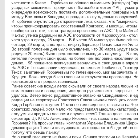
частности в Киеве... Горбачев не обошел вниманием (цитирую) "п
усердных союзников - среди них я бы особо отметил ФРГ, - усмот
очередную возможность поставить дополнительные преграды на пу
между Востоком и Западом, оправдать гонку ядерных вооружений.
И Горбачев опустился до откровенной лжи, сказав, что "американ
чтобы проинформировать собственный Конгресс, и месяцы, чтобы 
сообщество о том, какая трагедия произошла на АЭС "Три-Майл-ай
Факты: утечка радиации на АЭС (поблизости от Харрисбурга - сто
часа утра в среду, 28 марта... В 6 часов 56 минут утра было объ
четверг, 29 марта, в полдень, вице-губернатор Пенсильвании Уил
Во второй половине дня было объявлено, что 30 марта будут зак
радиусе 20 миль) было предложено не выходить на улицу... В сл
жителей покинули свои дома, но более чем половина населения ра
домах... 98 процентов покинувших вернулись в свои дома в апреле
На АЭС в Пенсильвании случилась, по словам Горбачева, "трагеди
Текст, зачитанный Горбачевым по телевидению, мог бы зачитать и
Хрущев. Ложь всегда была главным инструментом пропаганды. Но 
незнакомой его предшественникам.
Ранее советские вожди легко скрывали от своего народа любые ка
землетрясения и наводнения, или дело рук человека - ядерные...
удалось. Ветер понес радиоактивное облако на Скандинавию, и едв
радиации на территории Советского Союза начали сообщать сове
Когда Горбачев выступил 14 мая по телевидению, о взрыве на Ч
советских людей, хотя мало кто представлял масштаб катастрофы
следует ли придать гласности случившееся? Только двое - глава
секретарь ЦК КПСС Александр Яковлев - настаивали на немедлен
Горбачев? На просьбу главы компартии Украины Владимира Щерби
демонстрацию 1 мая и эвакуировать из города хотя бы детей генсе
потому что сеешь панику".
Ни о какой гласности не было и речи. Однако трагедия на Черноб