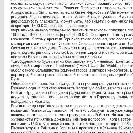
осознать: следует покончить с тактикой замалчивания, сокрытия, 
коммунистической системы. Решение Горбачева о гласности было 
А родилась ли бы гласность, если бы не Чернобыль? Мы можем тол
родилась бы, но возможно - и нет. Может быть, случилось бы что-
необходимость гласности. Может быть. Кто знает? Но нам не след
секретаря ЦК КПСС призвать к гласности.
Формальное начало проведению политики гласности положила про
1988 года Всесоюзная конференция КПСС. Она приняла пять резо
гласности. К этому времени Горбачев также осознал, что советска
с американской и, значит, Советский Союз наверняка проиграет 
Осознание этого убедило Горбачева в корне пересмотреть внешнюю
роли надсмотрщика в странах Восточной Европы и от конфронтаци
наиважнейшую роль в окончании холодной войны.
"Свободный мир будет вечно благодарен ему", - написал Джеймс Б
хочу, чтобы мир помнил Горбачева" ("How I want the World to Reme
абсолютного большинства комментаторов и авторов некрологов, Б
партнеры, без которых он не смог бы положить конец холодной в
Буш.
Общеизвестно: need two to tango. Для переговоров - успешных пер
Горбачев один в попытке закончить холодную войну, ничего бы не
Рейган. Вряд ли мы обнаружим разумного комментатора, который б
подчеркну еще раз - большинство считает, что Горбачеву принадл
исходила от Рейгана.
Рейгана неоднократно упрекали в первые годы его президентства 
вождями. Рейган отшучивался: "Я только соберусь, а он уже умира
скончались в первые пять лет президентства Рейгана. Но как толь
журналисты принялись донимать Рейгана вопросом: "Когда встреч
напомнить Рейгану о позитивном отзыве Маргарет Тэтчер о Горбач
Первая встреча Рейгана и Горбачева произошла в Женеве 19 нояб
чему не обязывающее рукопожатие. Вторая встреча состоялась 11 