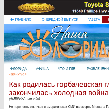
НА ГЛАВНУЮ
ОЧЕРЕДНОЙ ВЫПУСК
ГАЗЕТА
ФЛОРИДА
АФИША
ЧТО И ГДЕ
РАЗВЛЕЧЕНИ
<ВЕРНУТЬСЯ
Как родилась горбачевская г
закончилась холодная война
(АМЕРИКА: от и до)
Не перечесть откликов в американских СМИ на смерть Михаила Го