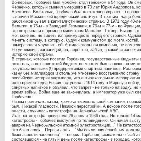
Во-первых, Горбачев был моложе, стал генсеком в 54 года. Он см
Черненко, который сменил умершего в 70 лет Юрия Андропова, ко
Брежнева. Во-вторых, Горбачев был достаточно хорошо - в сравне
закончил Московский юридический институт. В-третьих, чаще бо
работников бывал в капиталистических странах. В 1971 году 40-ле
Бельгии, в 75-м - в Западной Германии, в 76-м и 77-м - во Франции,
где встречался с премьер-министром Маргарет Тэтчер. Бывая в ст
мог, конечно, не видеть их преимуществ перед его страной. Однако
менять систему, в которую, будучи коммунистом до мозга костей, 
намеревался улучшить её. Антиалкогольная кампания, не сомнева
Но увлекшись заграницей, он, вероятно, забыл, в какой стране жи
историю свой страны.
В странах, которые посетил Горбачев, государственные бюджеты в
алкоголь, а вот советский бюджет во многом был завязан на мил
государственными (!) предприятиями спиртных напитков. Распоря
казну без миллиардов и столь же мгновенно восстановило страну п
российская история указывала, что антиалкогольные мероприятия
один пример: едва Россия вступила в 1914 году в Мировую войну, 
спиртных напитков и объявил, что запрет - не только на водку, но и
время войны. Война еще не закончилась, а император уже был све
Горбачева.
Ничем примечательным, кроме антиалкогольной кампании, первый
был. Никакой гласности. Никакой перестройки. А вскоре после того
власти, случилась катастрофа на Чернобыльской АЭС.
Итак, катастрофа произошла 26 апреля 1986 года. Но только 14 мая 
катастрофы - Горбачев выступил по телевидению. Он начал выступ
авария на Чернобыльской атомной электростанции..." Не катастроф
это была ложь... Первая ложь... "Мы сочли наипервейшим долгом,
безопасности населения", - говорил Горбачев, сознательно "забыв
состоявшихся - на пятый день после катастрофы - в городах, кот