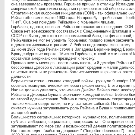
она завершилась провалом. Горбачев прибыл в столицу Исландии
американской программы создания противоракетной обороны с эл
Стратегическая оборонная инициатива (СОИ) - так официально был
Рейган объявил в марте 1983 года. На просьбу - требование - Гор
"Нет". Оба они покидали Рейкьявик с мрачными лицами.
Горбачев, однако, осознал: Рейган не откажется от создания СОИ.
Союза нет возможности состязаться с Соединенными Штатами в к
СССР не было для этого ни экономической базы, ни финансовой, н
Рейкьявике не мог не убедить Горбачева: пришло время закончить
с демократическими странами. И Рейган подтолкнул его к этому.
12 июня 1987 года Рейган стоял в Западном Берлине перед Берлин
Бранденбургские ворота. "Мистер Горбачев, откройте эти ворота! М
обратился американский президент к генсеку.
Прошло шесть месяцев - всего лишь шесть, и 8 декабря Рейган и 
бессрочный Договор о ликвидации ракет средней и малой дальнос
не испытывать и не размещать баллистических и крылатых ракет 
дальности.
Берлинская стена - символ холодной войны - рухнула 9 ноября 198
осознал: коммунистической империи пришел конец. В это время п
Нас не должно удивлять, что именно Джеймс Бейкер счел необхо
Рейгана и Джорджа Буша в окончании холодной войны. Бейкер б
во второй администрации Рейгана и государственным секретарем 
только живым свидетелем, но и участником событий. Но нас не д
считают нужным затушевывать роль Рейгана и Буша и приписыват
холодной войны.
Большинство сегодняшних историков, журналистов, политических 
публика: либералы, социалисты, прогрессисты... Они превозносят
затушевывают по мере сил и возможностей деяния политиков-рес
Вот только один: "забытая депрессия" ("forgotten depression") - э