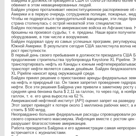
Байдена в должности президента США от covid-19 погибло более 
обвинил в этом невакцинированных людей.
Байден упорно проталкивает неконституционное распоряжение об 
Америки и в первую очередь сотрудников полиции, пожарных, ме
Чтобы не подвергаться принудительной вакцинации, эти люди бро
страна столкнулась с острой нехваткой этих специалистов.
Байден поспешил вывести американские войска из Афганистана. 
брошены на произвол судьбы, т. е. преданы. Наши враги получил
оборудование, в том числе и вооружение.
Байден подорвал одну из самых успешных программ, регулирующ
Южной Америки. В результате сегодня США захлестнула волна не
рост преступности.
В первый день своего пребывания в должности президента США Б
продолжение строительства трубопровода Keystone XL Pipeline. 
транспортировать нефть из Канады к южным нефтеперерабатыва
транспорт нефти является самым дешёвым. Байден бездоказатель
XL Pipeline наносит вред окружающей среде.
Байден принял решение о приостановке аренды федеральных зем
на нефть и природный газ. Он также запретил проведение гидрор
нефти. Все эти решения Байдена уже привели к заметному росту ц
средняя цена бензина была $ 2,11 за галлон, то через год, в ноябр
галлон, т. е. его цена выросла на 62 %.
Американский нефтяной институт (API) оценил запрет на разведк
Этот запрет приведёт к потере около 1 миллиона рабочих мест, а
стоить $ 500 млрд.
Неоправданно большие федеральные расходы спровоцировали рос
своего сорокалетнего максимума. Инфляция вместе с ростом цен -
разрушает благосостояние американцев.
Работа президента Байдена и его администрации самая непрозра
встречается с журналистами.