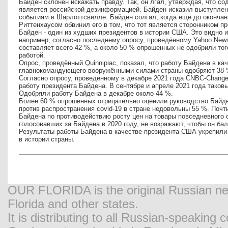
Байден склонен искажать правду. Так, он лгал, утверждая, что с
является российской дезинформацией. Байден исказил выступлен
событиям в Шарлоттсвилле. Байден солгал, когда ещё до окончан
Риттенхаусом обвинил его в том, что тот является сторонником п
Байден - один из худших президентов в истории США. Это видно и
например, согласно последнему опросу, проведённому Yahoo News
составляет всего 42 %, а около 50 % опрошенных не одобрили тог
работой.
Опрос, проведённый Quinnipiac, показал, что работу Байдена в к
главнокомандующего вооружёнными силами страны одобряют 38 %
Согласно опросу, проведённому в декабре 2021 года CNBC-Chang
работу президента Байдена. В сентябре и апреле 2021 года таков
Одобряли работу Байдена в декабре около 44 %.
Более 60 % опрошенных отрицательно оценили руководство Байд
против распространения covid-19 в стране недовольны 55 %. Почт
Байдена по противодействию росту цен на товары повседневного
голосовавших за Байдена в 2020 году, не возражают, чтобы он ба
Результаты работы Байдена в качестве президента США укрепили
в истории страны.
OUR FLORIDA is the original Russian new
Florida and other states.
It is distributing to all Russian-speaking