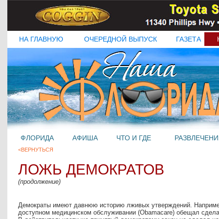
НА ГЛАВНУЮ
ОЧЕРЕДНОЙ ВЫПУСК
ГАЗЕТА
ФЛОРИДА
АФИША
ЧТО И ГДЕ
РАЗВЛЕЧЕНИ
<ВЕРНУТЬСЯ
ЛОЖЬ ДЕМОКРАТОВ
(продолжение)
Демократы имеют давнюю историю лживых утверждений. Например
доступном медицинском обслуживании (Obamacare) обещал сдела