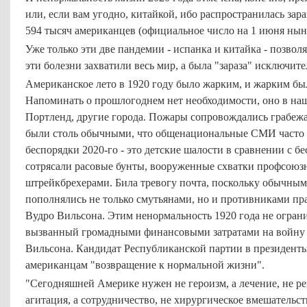
или, если вам угодно, китайкой, ибо распространилась зар
594 тысяч американцев (официальное число на 1 июня нын
Уже только эти две пандемии - испанка и китайка - позвол
эти болезни захватили весь мир, а была "зараза" исключит
Американское лето в 1920 году было жарким, и жарким был
Напоминать о прошлогоднем нет необходимости, оно в на
Портленд, другие города. Пожары сопровождались грабеж
были столь обычными, что общенациональные СМИ часто 
беспорядки 2020-го - это детские шалости в сравнении с б
сотрясали расовые бунты, вооруженные схватки профсоюз
штрейкбрехерами. Била тревогу почта, поскольку обычны
пополнялись не только смутьянами, но и противниками пр
Вудро Вильсона. Этим ненормальность 1920 года не ограни
вызванный громадными финансовыми затратами на войну 
Вильсона. Кандидат Республиканской партии в президент
американцам "возвращение к нормальной жизни".
"Сегодняшней Америке нужен не героизм, а лечение, не ре
агитация, а сотрудничество, не хирургическое вмешательст