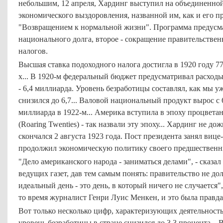
небольшим, 12 апреля, Хардинг выступил на объединенной
экономического выздоровления, названной им, как и его 
"Возвращением к нормальной жизни". Программа предусма
национального долга, второе - сокращение правительствен
налогов.
Высшая ставка подоходного налога достигла в 1920 году 77
х... В 1920-м федеральный бюджет предусматривал расходы
- 6,4 миллиарда. Уровень безработицы составлял, как мы уж
снизился до 6,7... Валовой национальный продукт вырос с 
миллиарда в 1922-м... Америка вступила в эпоху процвета
(Roaring Twenties) - так назвали эту эпоху... Хардинг не д
скончался 2 августа 1923 года. Пост президента занял вице
продолжил экономическую политику своего предшественник
"Дело американского народа - заниматься делами", - сказа
ведущих газет, дав тем самым понять: правительство не до
идеальный день - это день, в который ничего не случается"
то время журналист Генри Луис Менкен, и это была правда
Вот только несколько цифр, характеризующих деятельност
уровень безработицы в стране снизился до 3,3 процента...