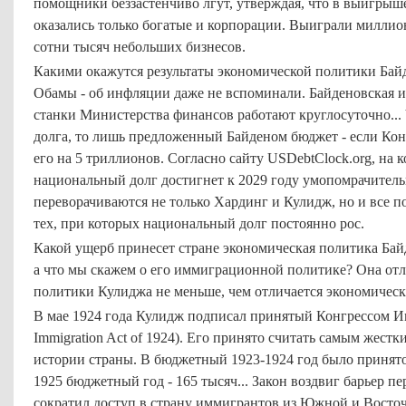
помощники беззастенчиво лгут, утверждая, что в выигрыш
оказались только богатые и корпорации. Выиграли миллио
сотни тысяч небольших бизнесов.
Какими окажутся результаты экономической политики Байд
Обамы - об инфляции даже не вспоминали. Байденовская и
станки Министерства финансов работают круглосуточно... 
долга, то лишь предложенный Байденом бюджет - если Конг
его на 5 триллионов. Согласно сайту USDebtClock.org, на 
национальный долг достигнет к 2029 году умопомрачитель
переворачиваются не только Хардинг и Кулидж, но и все 
тех, при которых национальный долг постоянно рос.
Какой ущерб принесет стране экономическая политика Бай
а что мы скажем о его иммиграционной политике? Она от
политики Кулиджа не меньше, чем отличается экономическ
В мае 1924 года Кулидж подписал принятый Конгрессом 
Immigration Act of 1924). Его принято считать самым жес
истории страны. В бюджетный 1923-1924 год было принято
1925 бюджетный год - 165 тысяч... Закон воздвиг барьер п
сократил доступ в страну иммигрантов из Южной и Восточ