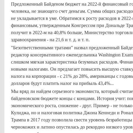
Предложенный Байденом бюджет на 2022-й финансовый го
человека, не знающего счет деньгам. Сумма общих расходо
не укладывается в уме. Обратимся к росту расходов в 2022
финансовым, утвержденным Конгрессом при Дональде Тра
получит в 2022-м на 40,8% больше, Министерство торговли
здравоохранения - на 21,6 и т. д. и т. п.
"Безответственными тратами" назвал предложенный Байд
редактор консервативного еженедельника Washington Examin
слишком мягкая характеристика безумных расходов. Финан
новыми налогами. Он предлагает повысить высшую ставку 
налога на корпорации - с 21% до 28%, американцы с годов
долларов будут платить налог на прибыль 43,4%...
Мы вряд ли найдем серьезного экономиста, который считает
байденовском бюджете концы с концами. История учит: по
экономического роста, снижение - друг. Пример - не тольк
Кулиджа, но и налоговая политика Джона Кеннеди и Рональ
Трампа в 2017 году позволила свести уровень безработицы
чернокожих и латино опустилась до рекордно низкого уров