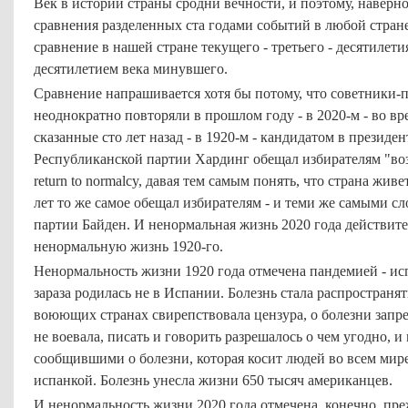
Век в истории страны сродни вечности, и поэтому, навер
сравнения разделенных ста годами событий в любой стран
сравнение в нашей стране текущего - третьего - десятилет
десятилетием века минувшего.
Сравнение напрашивается хотя бы потому, что советники
неоднократно повторяли в прошлом году - в 2020-м - во в
сказанные сто лет назад - в 1920-м - кандидатом в прези
Республиканской партии Хардинг обещал избирателям "во
return to normalcy, давая тем самым понять, что страна жи
лет то же самое обещал избирателям - и теми же самыми с
партии Байден. И ненормальная жизнь 2020 года действит
ненормальную жизнь 1920-го.
Ненормальность жизни 1920 года отмечена пандемией - исп
зараза родилась не в Испании. Болезнь стала распространят
воюющих странах свирепствовала цензура, о болезни запр
не воевала, писать и говорить разрешалось о чем угодно, 
сообщившими о болезни, которая косит людей во всем мире
испанкой. Болезнь унесла жизни 650 тысяч американцев.
И ненормальность жизни 2020 года отмечена, конечно, пре