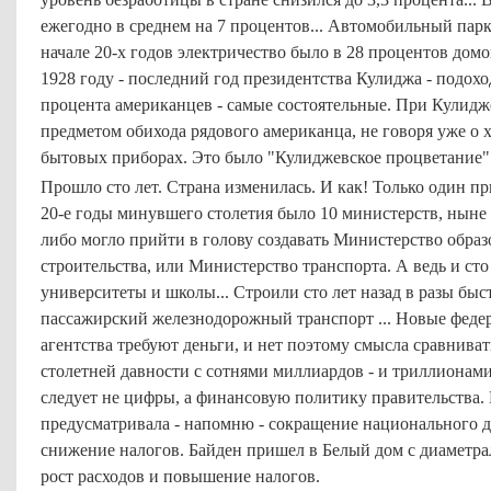
ежегодно в среднем на 7 процентов... Автомобильный парк 
начале 20-х годов электричество было в 28 процентов домов,
1928 году - последний год президентства Кулиджа - подох
процента американцев - самые состоятельные. При Кулид
предметом обихода рядового американца, не говоря уже о 
бытовых приборах. Это было "Кулиджевское процветание" (T
Прошло сто лет. Страна изменилась. И как! Только один пр
20-е годы минувшего столетия было 10 министерств, ныне - 
либо могло прийти в голову создавать Министерство обра
строительства, или Министерство транспорта. А ведь и сто
университеты и школы... Строили сто лет назад в разы быс
пассажирский железнодорожный транспорт ... Новые федер
агентства требуют деньги, и нет поэтому смысла сравнив
столетней давности с сотнями миллиардов - и триллионам
следует не цифры, а финансовую политику правительства
предусматривала - напомню - сокращение национального д
снижение налогов. Байден пришел в Белый дом с диаметр
рост расходов и повышение налогов.