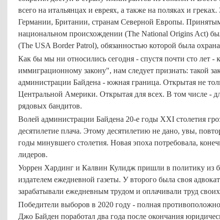
всего на итальянцах и евреях, а также на поляках и греках
Германии, Британии, странам Северной Европы. Принятым
национальном происхождении (The National Origins Act) б
(The USA Border Patrol), обязанностью которой была охра
Как бы мы ни относились сегодня - спустя почти сто лет -
иммиграционному закону", нам следует признать: такой зак
администрации Байдена - южная граница. Открытая не тол
Центральной Америки. Открытая для всех. В том числе - дл
рядовых бандитов.
Волей администрации Байдена 20-е годы XXI столетия грозя
десятилетие плача. Этому десятилетию не дано, увы, повтор
годы минувшего столетия. Новая эпоха потребовала, коне
лидеров.
Уоррен Хардинг и Калвин Кулидж пришли в политику из б
издателем ежедневной газеты. У второго была своя адвокат
зарабатывали ежедневным трудом и оплачивали труд своих
Победители выборов в 2020 году - полная противоположно
Джо Байден поработал два года после окончания юридичес