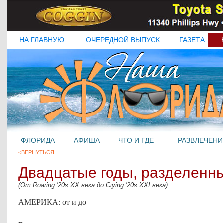
НА ГЛАВНУЮ
ОЧЕРЕДНОЙ ВЫПУСК
ГАЗЕТА
ФЛОРИДА
АФИША
ЧТО И ГДЕ
РАЗВЛЕЧЕНИ
<ВЕРНУТЬСЯ
Двадцатые годы, разделенн
(От Roaring '20s ХХ века до Crying '20s ХХI века)
АМЕРИКА: от и до