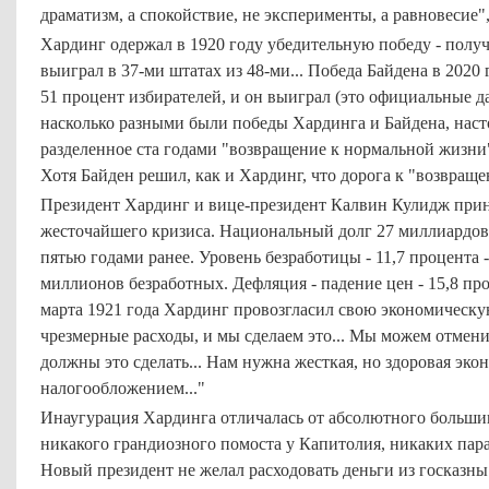
драматизм, а спокойствие, не эксперименты, а равновесие",
Хардинг одержал в 1920 году убедительную победу - получ
выиграл в 37-ми штатах из 48-ми... Победа Байдена в 2020
51 процент избирателей, и он выиграл (это официальные да
насколько разными были победы Хардинга и Байдена, наст
разделенное ста годами "возвращение к нормальной жизни
Хотя Байден решил, как и Хардинг, что дорога к "возвращ
Президент Хардинг и вице-президент Калвин Кулидж прин
жесточайшего кризиса. Национальный долг 27 миллиардов д
пятью годами ранее. Уровень безработицы - 11,7 процента -
миллионов безработных. Дефляция - падение цен - 15,8 пр
марта 1921 года Хардинг провозгласил свою экономическ
чрезмерные расходы, и мы сделаем это... Мы можем отмен
должны это сделать... Нам нужна жесткая, но здоровая эк
налогообложением..."
Инаугурация Хардинга отличалась от абсолютного больш
никакого грандиозного помоста у Капитолия, никаких пара
Новый президент не желал расходовать деньги из госказны 