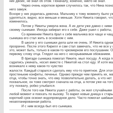
них двоих, не знал об этом. Поначалу, конечно, никто не знал.
Через очень короткое время случилось так, что Нина поз
него замуж.
Вскоре у них родилась девочка. Мальчику к тому моменту было уж
уделяться, видно, все меньше и меньше. Хотя Никита говорил, чт
изменилось.
Потом у Никиты умерла жена. А их дети уже давно с ними 
своему сынишке. Иногда забирал его к себе. Даже ушел с работы,
Со временем Никита брал к себе мальчика все чаще и чаще
сынишка его стал жить в основном с ним.
В школе у его сынишки дела шли не очень. И Никита одн
прозрачно. После этого Кирилл и сам стал замечать, что не все 
это, может быть, только в каком-то чрезмерном его послушании. 
первому слову отца. Глядел на него с нескрываемым обожанием.
В бригаде сынишка помогал Никите, мыл посуду. А когда 
садились ужинать, носил вместе с Никитой на стол еду. И хотя м
возникало к нему какое-то чувство
жалости. Каждый старался сделать ему что-то приятное. Для этог
простенькие конфеты, печенье. Однако прежде чем принять их, ма
отца, чтобы точно знать, что ему позволительно делать, а что нет.
похвальное, он тоже смотрел сначала на отца, а потом уже на того
эту похвалу, робко улыбался.
После того как Никита ушел с работы, он жил случайными 
любой момент и поехать по вызову. То варил новые днища к стар
короткий срок освоил водопроводное дело. Часто помогал шабашн
незапланированная работа.
И с ним всегда был его сынишка.