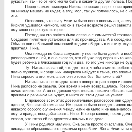
рукастый, так что от него могла быть и какая-то другая польза. 
Перед самым приездом Никита попросил разрешения привез
он никому мешать не будет, а ему, мол, так уж получилось, не с к
это.
Оказалось, что сыну Никиты было всего восемь лет, а ему
Кирилл удивился немного, как он в таком возрасте решил завести
ему свою непростую историю.
Последняя его работа была связана с химической техноло
Создавал пилотные установки для их производства. А в соседней 
Обычно они небольшой компанией ходили обедать в институтскую
приятеля, Нина.
Она никогда не была замужем, у нее не было детей, и вооб
разговорился с ней, и она сказала, что ей уже под сорок и что жив
будет ребенка в ближайший год или два, то его уже никогда не буд
Тут Никита сказал ей, что для того, чтобы заиметь ребенк
полно мужиков, и среди них наверняка найдутся такие, кто вполне
Нина спросила его, мол, а вот он-то готов был бы помочь ей?
Никита никак не ожидал такого поворота разговора и отказ
Нина разговор
не забыла. Все время к нему возвращалась. Говори
осчастливить ее. А он не должен чувствовать никаких обязательст
проблем с ребенком не будет, и никто об этом даже не узнает.
В процессе всех этих доверительных разговоров они сдру
вдвоем, без всякой компании. Им приятно было посидеть часок вме
никакого особого сближения между ними не было и не намечалось,
ему, и правда, посодействовать Нине. В конце концов, после долг
сказал, что готов ей по-дружески помочь в ее деле.
У Нины родился мальчик. Она была просто счастлива. Оче
никогда не обременяла его никакими просьбами. Жена Никиты ничег