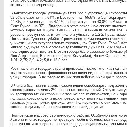
37%. Это самый большой рост за последние 50 лет. Как минимум,
которых афроамериканцы.
В некоторых городах уровень убийств рос с угрожающей скорость
82,5%, в Сиэтле - на 64%, в Бостоне - на - 55,9%, в Сан-Бернардин
44,8%, в Кливленде - на 47,1%, в Портленде - на 43,8%, в Атланте 
Сент-Луисе - на 37%. Лидерами в этом печальном списке являютс
которых вырос на 102,4% и 400% (! - Г.Г.). (Данные из отчёта The Co
уровень преступности, в том числе и убийств, в 1,2-2,4 раза выше
Показатель "уровень убийств" размывает криминальную картину в
убийств Чикаго уступает таким городам, как Сент-Луис, Гэри (шта
Чикаго лидирует по абсолютному количеству убийств. 2020 год - 
последних десятилетия. В этом городе было совершено больше у
Лос-Анджелесе, Вашингтоне (округ Колумбия), Новом Орлеане, Атл
1,91; 2,75; 3,9; 4,2; 5,8 и 13,5 раз.
Рост насилия в городах страны произошёл после того, как под на
только уменьшилось финансирование полиции, но и сократилось 
улицы городов. В некоторых из них полицейские были даже разо
В Чикаго был принят закон, позволяющий освобождать под залог у
города раскрыла лишь 2% серьёзных преступлений. Отсутствие у
их третирование со стороны не только левых активистов, но и гор
полиции, которая фактически потеряла контроль над улицами гор
городах, управляемых демократами. Полицейские не считают, что
жизнью ради людей, презирающих и ненавидящих их.
Полицейские массово увольняются с работы. Особенно заметно эт
Жители многих городов не чувствуют себя в безопасности за пред
преступности страдают в первую очередь национальные меньшинств