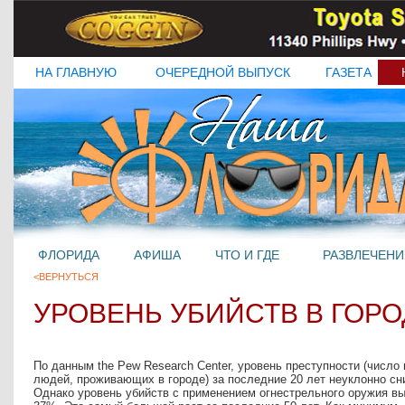
НА ГЛАВНУЮ
ОЧЕРЕДНОЙ ВЫПУСК
ГАЗЕТА
ФЛОРИДА
АФИША
ЧТО И ГДЕ
РАЗВЛЕЧЕНИ
<ВЕРНУТЬСЯ
УРОВЕНЬ УБИЙСТВ В ГОР
По данным the Pew Research Center, уровень преступности (число
людей, проживающих в городе) за последние 20 лет неуклонно сниж
Однако уровень убийств с применением огнестрельного оружия выро