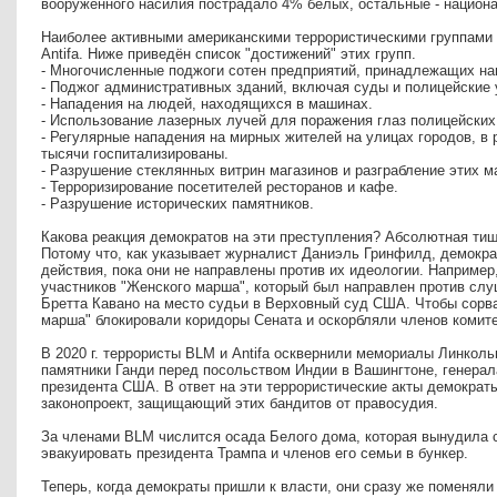
вооружённого насилия пострадало 4% белых, остальные - нацио
Наиболее активными американскими террористическими группами я
Antifa. Ниже приведён список "достижений" этих групп.
- Многочисленные поджоги сотен предприятий, принадлежащих н
- Поджог административных зданий, включая суды и полицейские 
- Нападения на людей, находящихся в машинах.
- Использование лазерных лучей для поражения глаз полицейских
- Регулярные нападения на мирных жителей на улицах городов, в 
тысячи госпитализированы.
- Разрушение стеклянных витрин магазинов и разграбление этих м
- Терроризирование посетителей ресторанов и кафе.
- Разрушение исторических памятников.
Какова реакция демократов на эти преступления? Абсолютная ти
Потому что, как указывает журналист Даниэль Гринфилд, демок
действия, пока они не направлены против их идеологии. Например
участников "Женского марша", который был направлен против слу
Бретта Кавано на место судьи в Верховный суд США. Чтобы сорва
марша" блокировали коридоры Сената и оскорбляли членов комит
В 2020 г. террористы BLM и Antifa осквернили мемориалы Линколь
памятники Ганди перед посольством Индии в Вашингтоне, генера
президента США. В ответ на эти террористические акты демокра
законопроект, защищающий этих бандитов от правосудия.
За членами BLM числится осада Белого дома, которая вынудила 
эвакуировать президента Трампа и членов его семьи в бункер.
Теперь, когда демократы пришли к власти, они сразу же поменяли