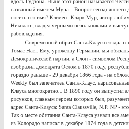
вдоль Гудзона. Ныне этот район называется Челси
названный именем Мура... Вопрос сегодняшнего д
носить его имя? Клемент Кларк Мур, автор люби
Николасе, владел черными невольниками и высту
рабовладения.
Современный образ Санта-Клауса создал отец
Томас Наст. Ему, уроженцу Германии, мы обязаны
Демократической партии, а Слон - символом Респ
изобразил демократа Ослом в 1870 году, республ
гораздо раньше - 29 декабря 1866 года - на облож
Weekly был запечатлен Санта-Клаус, нарисованный
Клауса многократно... В 1890 году он выпустил 
рисунков, главным героем которых был, разумеетс
адрес Санта-Клауса: Santa Claussville, N.P. NP - э
Так о месте обитания Санта-Клауса узнали все аме
из Колорадо написал в декабре 1874 года в детск