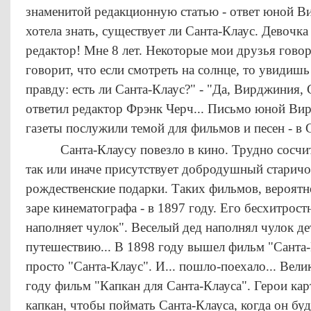
знаменитой редакционную статью - ответ юной В
хотела знать, существует ли Санта-Клаус. Девочк
редактор! Мне 8 лет. Некоторые мои друзья говоря
говорит, что если смотреть на солнце, то увидишь
правду: есть ли Санта-Клаус?" - "Да, Вирджиния, 
ответил редактор Фрэнк Черч... Письмо юной Вир
газеты послужили темой для фильмов и песен - в 
Санта-Клаусу повезло в кино. Трудно сосчита
так или иначе присутствует добродушный старич
рождественские подарки. Таких фильмов, вероятн
заре кинематографа - в 1897 году. Его бесхитрост
наполняет чулок". Веселый дед наполнял чулок д
путешествию... В 1898 году вышел фильм "Санта-К
просто "Санта-Клаус". И... пошло-поехало... Вел
году фильм "Капкан для Санта-Клауса". Герои кар
капкан, чтобы поймать Санта-Клауса, когда он бу