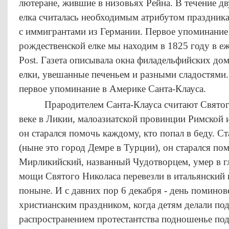
лютеране, жившие в низовьях Рейна. В течение дв
елка считалась необходимым атрибутом праздника
с иммигрантами из Германии. Первое упоминание
рождественской елке мы находим в 1825 году в еж
Post. Газета описывала окна филадельфийских до
елки, увешанные печеньем и разными сладостями.
первое упоминание в Америке Санта-Клауса.
Прародителем Санта-Клауса считают Святого Н
веке в Ликии, малоазиатской провинции Римской 
он старался помочь каждому, кто попал в беду. С
(ныне это город Демре в Турции), он старался по
Мирликийский, названный Чудотворцем, умер в гл
мощи Святого Николаса перевезли в итальянский г
поныне. И с давних пор 6 декабря - день поминов
христианским праздником, когда детям делали под
распространением протестантства подношенье под