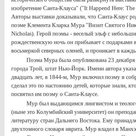
изобретение Санта-Клауса" ("It Happend Here: The I
Авторы выставки доказывали, что Санта-Клаус ро
поэме Клемента Кларка Мура "Визит Святого Никол
Nicholas). Герой поэмы - веселый эльф с неболь
рождественскую ночь он прибывает с подарками 
восьмеркой северных оленей, и проникает в кажд
Поэма Мура была опубликована 23 декабря 1
города Трой, штат Нью-Йорк. Имени автора указа
двадцать лет, в 1844-м, Мур включил поэму в соб
сделал это по настоянию детей, которые знали, кт
посвятил им поэму о Санта-Клаусе.
Мур был выдающимся лингвистом и теологом
(ныне это Колумбийский университет) он препода
литературу стран Дальнего Востока. Ему принадл
двухтомного словаря иврита. Мур владел в Манх