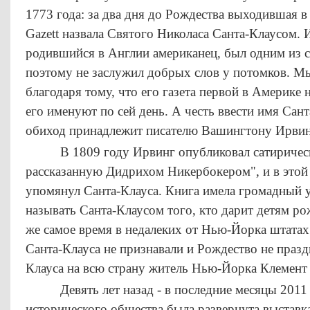
1773 года: за два дня до Рождества выходившая в
Gazett назвала Святого Николаса Санта-Клаусом.
родившийся в Англии американец, был одним из 
поэтому не заслужил добрых слов у потомков. М
благодаря тому, что его газета первой в Америке н
его именуют по сей день. А честь ввести имя Сан
обиход принадлежит писателю Вашингтону Ирвин
В 1809 году Ирвинг опубликовал сатиричес
рассказанную Дидрихом Никербокером", и в этой 
упомянул Санта-Клауса. Книга имела громадный 
называть Санта-Клаусом того, кто дарит детям ро
же самое время в недалеких от Нью-Йорка штатах
Санта-Клауса не признавали и Рождество не празд
Клауса на всю страну житель Нью-Йорка Клемент
Девять лет назад - в последние месяцы 2011 г
исторического общества была развернута выставк