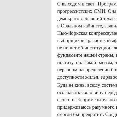
С выходом в свет "Программ
прогрессистских СМИ. Она 
демократов. Бывший техасс
в Овальном кабинете, заяви
Нью-йоркская конгрессвуме
выборщиков "расистской афер
не пишет об институциональ
фундаменте нашей страны, 
институтов. Такой расизм, 
неравном распределении бог
доступности жилья, здравоо
Куда не кинь, всюду систе
осознавать свою вину пере
слово black применительно 
придерживаюсь разумного н
смогли бы превратить Соед