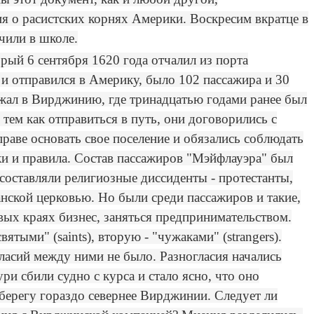
 о расистских корнях Америки. Воскресим вкратце в
чили в школе.
рый 6 сентября 1620 года отчалил из порта
и отправился в Америку, было 102 пассажира и 30
ежал в Вирджинию, где тринадцатью годами ранее был
тем как отправиться в путь, они договорились с
раве основать свое поселение и обязались соблюдать
и и правила. Состав пассажиров "Мэйфлауэра" был
составляли религиозные диссиденты - протестанты,
нской церковью. Но были среди пассажиров и такие,
вых краях бизнес, заняться предпринимательством.
тыми" (saints), вторую - "чужаками" (strangers).
ласий между ними не было. Разногласия начались
ри сбили судно с курса и стало ясно, что оно
берегу гораздо севернее Вирджинии. Следует ли