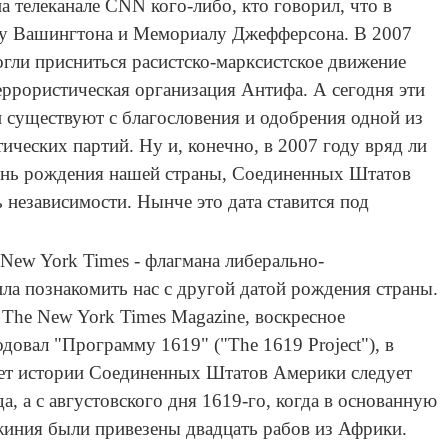
 телеканале CNN кого-либо, кто говорил, что в
ту Вашингтона и Мемориалу Джефферсона. В 2007
огли присниться расистско-марксистское движение
ррористическая организация Антифа. А сегодня эти
и существуют с благословения и одобрения одной из
тических партий. Ну и, конечно, в 2007 году вряд ли
день рождения нашей страны, Соединенных Штатов
ь независимости. Нынче это дата ставится под
New York Times - флагмана либерально-
а познакомить нас с другой датой рождения страны.
 The New York Times Magazine, воскресное
одовал "Программу 1619" ("The 1619 Project"), в
чет истории Соединенных Штатов Америки следует
а, а с августовского дня 1619-го, когда в основанную
иния были привезены двадцать рабов из Африки.