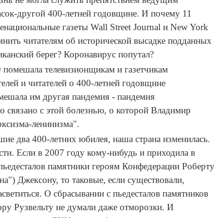
асок-другой 400-летней годовщине. И почему 11
енациональные газеты Wall Street Journal и New York
мнить читателям об исторической высадке подданных
иканский берег? Коронавирус попутал?
9 помешала телевизионщикам и газетчикам
елей и читателей о 400-летней годовщине
мешала им другая пандемия - пандемия
то связано с этой болезнью, о которой Владимир
рксизма-ленинизма".
вшие два 400-летних юбилея, наша страна изменилась.
ти. Если в 2007 году кому-нибудь и приходила в
 пьедесталов памятники героям Конфедерации Роберту
на") Джексону, то таковые, если существовали,
асветиться. О сбрасывании с пьедесталов памятников
ру Рузвельту не думали даже отморозки. И