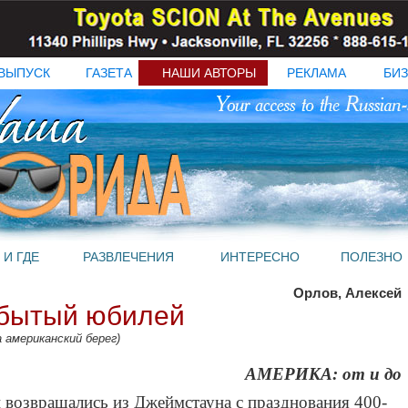
ВЫПУСК
ГАЗЕТА
НАШИ АВТОРЫ
РЕКЛАМА
БИЗ
 И ГДЕ
РАЗВЛЕЧЕНИЯ
ИНТЕРЕСНО
ПОЛЕЗНО
Орлов, Алексей
абытый юбилей
 американский берег)
АМЕРИКА: от и до
й возвращались из Джеймстауна с празднования 400-