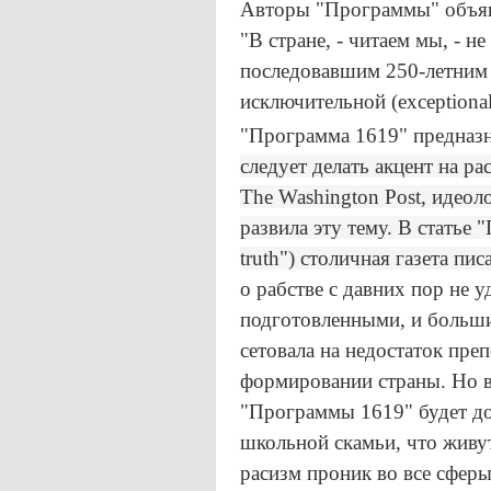
Авторы "Программы" объяви
"В стране, - читаем мы, - н
последовавшим 250-летним 
исключительной (exceptional
"Программа 1619" предназн
следует делать акцент на 
The Washington Post, идеол
развила эту тему. В статье 
truth") столичная газета писа
о рабстве с давних пор не у
подготовленными, и больши
сетовала на недостаток пре
формировании страны. Но в
"Программы 1619" будет до
школьной скамьи, что живут
расизм проник во все сферы