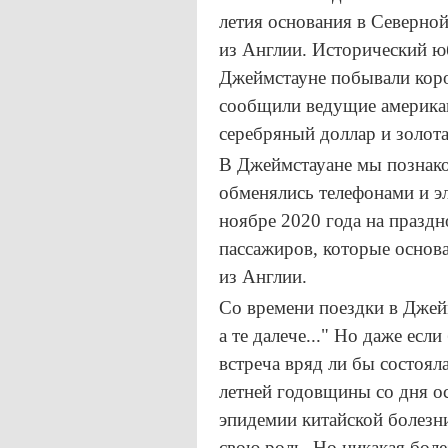
летия основания в Северно
из Англии. Исторический ю
Джеймстауне побывали коро
сообщили ведущие америка
серебряный доллар и золота
В Джеймстауане мы познако
обменялись телефонами и э
ноябре 2020 года на праздн
пассажиров, которые основ
из Англии.
Со времени поездки в Джей
а те далече..." Но даже ес
встреча вряд ли бы состоял
летней годовщины со дня о
эпидемии китайской болезни
свою роль. Но никакая бол