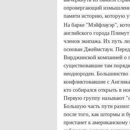
опровергающий измышления
памяти историю, которую у
На барке "Мэйфлауэр", кото
английского города Плимут 
членов экипажа. Их путь л
основан Джеймстаун. Перед 
Вирджинской компанией о п
существовавшие там порядк
неоднороден. Большинство 
конфликтовавшие с Англика
кто собирался открыть в но
Первую группу называют "свя
Большую часть пути разног
после того, как штормы и бу
пристанет к американскому 