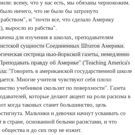
ли: всему, что у нас есть, мы обязаны чернокожим.
е было ничего, что не было бы затронуто
рабством", и "почти все, что сделало Америку
), выросло из рабства".
ачена для изучения в школах, преподавателям
расистской сущности Соединенных Штатов Америки.
огическая сестрица нью-йоркской газеты, немедленно
"Преподавать правду об Америке" ('Teaching America's
ла: "
Говорить в американской государственной школе
дается.
Многие учителя чувствуют себя плохо
нство учебников скользят по поверхности". Газета
подавателей, которые делают акцент на роли расизма в
от когда таковых станет большинство, цель
стигнута. Мальчики и девочки начнут усваивать со
 в стране, основанной белыми расистами, и что
 общества и до сих пор не изжит.