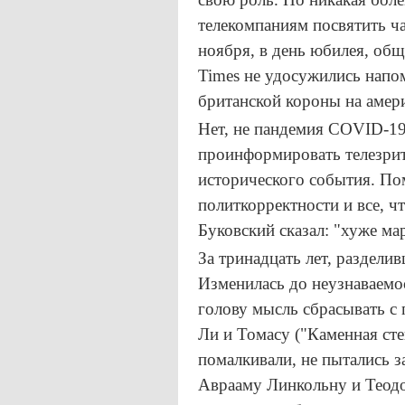
телекомпаниям посвятить ч
ноября, в день юбилея, общ
Times не удосужились напо
британской короны на амер
Нет, не пандемия
COVID
-1
проинформировать телезрит
исторического события. По
политкорректности и все, ч
Буковский сказал: "хуже ма
За тринадцать лет, раздели
Изменилась до неузнаваемос
голову мысль сбрасывать с
Ли и Томасу ("Каменная сте
помалкивали, не пытались з
Аврааму Линкольну и Теодо