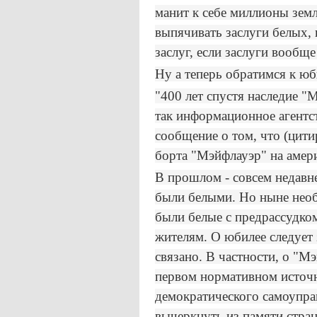
манит к себе миллионы земл
выпячивать заслуги белых,
заслуг, если заслуги вообщ
Ну а теперь обратимся к ю
"400 лет спустя наследие "
так информационное агентст
сообщение о том, что (цити
борта "Мэйфлауэр" на амери
В прошлом - совсем недавн
были белыми. Но ныне необ
были белые с предрассудко
жителям. О юбилее следует 
связано. В частности, о "М
первом нормативном источн
демократического самоупра
вычеркнуть из памяти стран