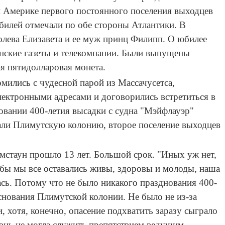
й Америке первого постоянного поселения выходцев
билей отмечали по обе стороны Атлантики. В
лева Елизавета и ее муж принц Филипп. О юбилее
нские газеты и телекомпании. Были выпущены
я пятидолларовая монета.
мились с чудесной парой из Массачусетса,
лектронными адресами и договорились встретиться в
овании 400-летия высадки с судна "Мэйфлауэр"
али Плимутскую колонию, второе поселение выходцев
мстаун прошло 13 лет. Большой срок. "Иных уж нет,
ли бы мы все оставались живы, здоровы и молоды, наша
ась. Потому что не было никакого празднования 400-
снования Плимутской колонии. Не было не из-за
, хотя, конечно, опасение подхватить заразу сыграло
езнь не могла служить препятствием ведущим