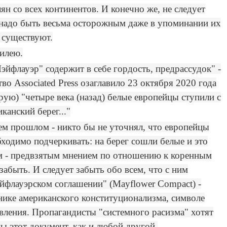
ян со всех континентов. И конечно же, не следует
 надо быть весьма осторожным даже в упоминании их
е существуют.
билею.
Мэйфлауэр" содержит в себе гордость, предрассудок" -
во Associated Press озаглавило 23 октября 2020 года
рую) "четыре века (назад) белые европейцы ступили с
канский берег..."
ем прошлом - никто бы не уточнял, что европейцы
ходимо подчеркивать: на берег сошли белые и это
м - предвзятым мнением по отношению к коренным
забыть. И следует забыть обо всем, что с ним
эйфлауэрском соглашении" (Mayflower Compact) -
ике американского конституционализма, символе
вления. Пропагандисты "системного расизма" хотят
ы этот документ, как и любой другой,