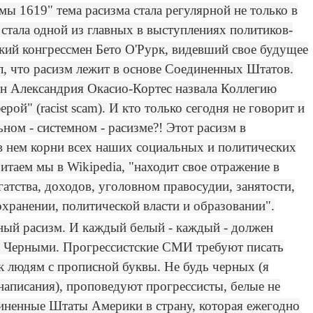
ы 1619" тема расизма стала регулярной не только в
стала одной из главных в выступлениях политиков-
кий конгрессмен Бето О'Рурк, видевший свое будущее
л, что расизм лежит в основе Соединенных Штатов.
н Александрия Окасио-Кортес назвала Коллегию
ой" (racist scam). И кто только сегодня не говорит и
ном - системном - расизме?! Этот расизм в
в нем корни всех наших социальных и политических
читаем мы в Wikipedia, "находит свое отражение в
атства, доходов, уголовном правосудии, занятости,
хранении, политической власти и образовании".
мный расизм. И каждый белый - каждый - должен
д Черными. Прогрессистские СМИ требуют писать
к людям с прописной буквы. Не будь черных (я
аписания), проповедуют прогрессисты, белые не
иненные Штаты Америки в страну, которая ежегодно