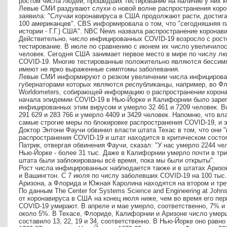
ростом числа людей, прошедших тестирование на наличие у них к
Левые СМИ раздувают слухи о новой волне распространения кор
заявила: "Случаи коронавируса в США продолжают расти, достигая 
100 американцев". CBS информировала о том, что "сегодняшняя па
истории - Г.Г.) США". NBC News назвала распространение коронав
Действительно, число инфицированных COVID-19 возросло с рос
тестирование. В июле по сравнению с июнем их число увеличило
человек. Сегодня США занимает первое место в мире по числу лю
COVID-19. Многие тестированные положительно являются бесси
имеют не ярко выраженные симптомы заболевания.
Левые СМИ информируют о резком увеличении числа инфицирован
губернаторами которых являются республиканцы, например, во Фл
Worldometers, собирающей информацию о распространении коронав
начала эпидемии COVID-19 в Нью-Йорке и Калифорнии было зареги
инфицированных этим вирусом и умерло 32 461 и 7209 человек. 
291 629 и 283 766 и умерло 4409 и 3429 человек. Напомню, что в
самые строгие меры по блокировке распространения COVID-19, и 
Доктор Энтони Фаучи обвинил власти штата Техас в том, что они
распространения COVID-19 и штат находится в критическом состоя
Патрик, отвергая обвинения Фаучи, сказал: "У нас умерло 2244 чело
Нью-Йорке - более 31 тыс. Даже в Калифорнии умерло почти в три
штата были заблокированы всё время, пока мы были открыты".
Рост числа инфицированных наблюдается также и в штатах Аризо
и Вашингтон. С 7 июля по числу заболевших COVID-19 на 100 тыс
Аризона, а Флорида и Южная Каролина находятся на втором и тре
По данным The Center for Systems Science and Engineering at Johns
от коронавируса в США на конец июля ниже, чем во время его пе
COVID-19 умирают. В апреле и мае умерло, соответственно, 7% и 
около 5%. В Техасе, Флориде, Калифорнии и Аризоне число умерши
составило 13, 22, 19 и 34, соответственно. В Нью-Йорке оно равн