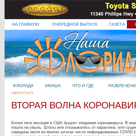
НА ГЛАВНУЮ
ОЧЕРЕДНОЙ ВЫПУСК
ГАЗЕТА
ФЛОРИДА
АФИША
ЧТО И ГДЕ
РАЗВЛЕЧЕНИ
<ВЕРНУТЬСЯ
ВТОРАЯ ВОЛНА КОРОНАВИ
Более пяти месяцев в США бушует эпидемия коронавируса. В мае 
пошла на убыль. Штаты или отказывались от карантина, или суще
середины июля во многих штатах число инфицированных COVID-19