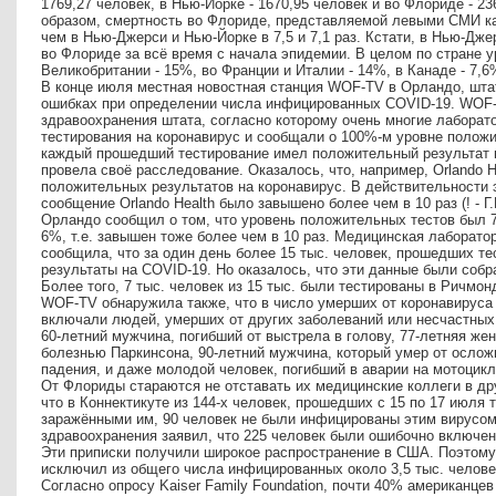
1769,27 человек, в Нью-Йорке - 1670,95 человек и во Флориде - 23
образом, смертность во Флориде, представляемой левыми СМИ ка
чем в Нью-Джерси и Нью-Йорке в 7,5 и 7,1 раз. Кстати, в Нью-Дж
во Флориде за всё время с начала эпидемии. В целом по стране у
Великобритании - 15%, во Франции и Италии - 14%, в Канаде - 7,6
В конце июля местная новостная станция WOF-TV в Орландо, ш
ошибках при определении числа инфицированных COVID-19. WOF-
здравоохранения штата, согласно которому очень многие лаборат
тестирования на коронавирус и сообщали о 100%-м уровне положит
каждый прошедший тестирование имел положительный результат 
провела своё расследование. Оказалось, что, например, Orlando 
положительных результатов на коронавирус. В действительности э
сообщение Orlando Health было завышено более чем в 10 раз (! - Г
Орландо сообщил о том, что уровень положительных тестов был 7
6%, т.е. завышен тоже более чем в 10 раз. Медицинская лаборато
сообщила, что за один день более 15 тыс. человек, прошедших т
результаты на COVID-19. Но оказалось, что эти данные были собра
Более того, 7 тыс. человек из 15 тыс. были тестированы в Ричмо
WOF-TV обнаружила также, что в число умерших от коронавируса
включали людей, умерших от других заболеваний или несчастных 
60-летний мужчина, погибший от выстрела в голову, 77-летняя же
болезнью Паркинсона, 90-летний мужчина, который умер от ослож
падения, и даже молодой человек, погибший в аварии на мотоцик
От Флориды стараются не отставать их медицинские коллеги в д
что в Коннектикуте из 144-х человек, прошедших с 15 по 17 июля
заражёнными им, 90 человек не были инфицированы этим вирусом
здравоохранения заявил, что 225 человек были ошибочно включен
Эти приписки получили широкое распространение в США. Поэтому
исключил из общего числа инфицированных около 3,5 тыс. челове
Согласно опросу Kaiser Family Foundation, почти 40% американц