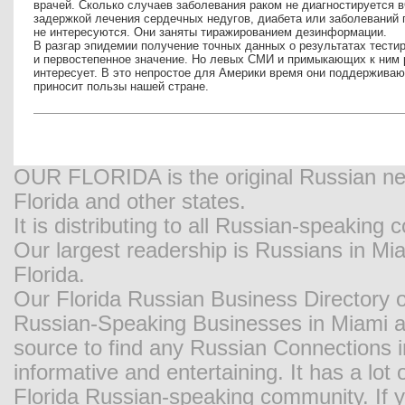
врачей. Сколько случаев заболевания раком не диагностируется
задержкой лечения сердечных недугов, диабета или заболеваний
не интересуются. Они заняты тиражированием дезинформации.
В разгар эпидемии получение точных данных о результатах тести
и первостепенное значение. Но левых СМИ и примыкающих к ним 
интересует. В это непростое для Америки время они поддерживаю
приносит пользы нашей стране.
OUR FLORIDA is the original Russian new
Florida and other states.
It is distributing to all Russian-speaking
Our largest readership is Russians in M
Florida.
Our Florida Russian Business Directory o
Russian-Speaking Businesses in Miami and
source to find any Russian Connections in
informative and entertaining. It has a lot o
Florida Russian-speaking community. If y