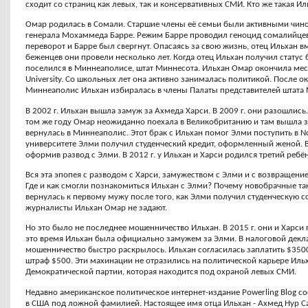
сходит со страниц как левых, так и консервативных СМИ. Кто же такая И
Омар родилась в Сомали. Старшие члены её семьи были активными чин
генерала Мохаммеда Барре. Режим Барре проводил геноцид сомалийцев.
переворот и Барре был свергнут. Опасаясь за свою жизнь, отец Ильхан вм
беженцев они провели несколько лет. Когда отец Ильхан получил статус
поселился в Миннеаполисе, штат Миннесота. Ильхан Омар окончила местн
University. Со школьных лет она активно занималась политикой. После о
Миннеаполис Ильхан избиралась в члены Палаты представителей штата 
В 2002 г. Ильхан вышла замуж за Ахмеда Харси. В 2009 г. они разошлись.
том же году Омар неожиданно поехала в Великобританию и там вышла 
вернулась в Миннеаполис. Этот брак с Ильхан помог Элми поступить в Nort
университете Элми получил студенческий кредит, оформленный женой. В
оформив развод с Элми. В 2012 г. у Ильхан и Харси родился третий ребё
Вся эта эпопея с разводом с Харси, замужеством с Элми и с возвращени
Где и как смогли познакомиться Ильхан с Элми? Почему новобрачные т
вернулась к первому мужу после того, как Элми получил студенческую 
журналисты Ильхан Омар не задают.
Но это было не последнее мошенничество Ильхан. В 2015 г. они и Харс
это время Ильхан была официально замужем за Элми. В налоговой декла
мошенничество быстро раскрылось. Ильхан согласилась заплатить $3500
штраф $500. Эти махинации не отразились на политической карьере Иль
Демократической партии, которая находится под охраной левых СМИ.
Недавно американское политическое интернет-издание Powerling Blog с
в США под ложной фамилией. Настоящее имя отца Ильхан - Ахмед Нур Саи