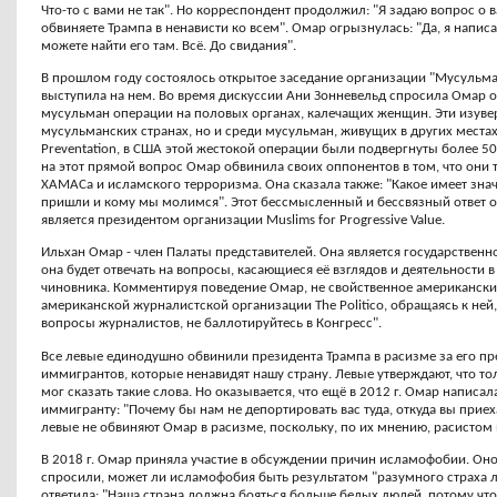
Что-то с вами не так". Но корреспондент продолжил: "Я задаю вопрос о 
обвиняете Трампа в ненависти ко всем". Омар огрызнулась: "Да, я написала
можете найти его там. Всё. До свидания".
В прошлом году состоялось открытое заседание организации "Мусульм
выступила на нем. Во время дискуссии Ани Зонневельд спросила Омар о
мусульман операции на половых органах, калечащих женщин. Эти изуве
мусульманских странах, но и среди мусульман, живущих в других местах. 
Preventation, в США этой жестокой операции были подвергнуты более 50
на этот прямой вопрос Омар обвинила своих оппонентов в том, что они 
ХАМАСа и исламского терроризма. Она сказала также: "Какое имеет знач
пришли и кому мы молимся". Этот бессмысленный и бессвязный ответ о
является президентом организации Muslims for Progressive Value.
Ильхан Омар - член Палаты представителей. Она является государственн
она будет отвечать на вопросы, касающиеся её взглядов и деятельности 
чиновника. Комментируя поведение Омар, не свойственное американск
американской журналистской организации The Politico, обращаясь к ней, 
вопросы журналистов, не баллотируйтесь в Конгресс".
Все левые единодушно обвинили президента Трампа в расизме за его п
иммигрантов, которые ненавидят нашу страну. Левые утверждают, что т
мог сказать такие слова. Но оказывается, что ещё в 2012 г. Омар написа
иммигранту: "Почему бы нам не депортировать вас туда, откуда вы приеха
левые не обвиняют Омар в расизме, поскольку, по их мнению, расистом
В 2018 г. Омар приняла участие в обсуждении причин исламофобии. Оно
спросили, может ли исламофобия быть результатом "разумного страха 
ответила: "Наша страна должна бояться больше белых людей, потому чт