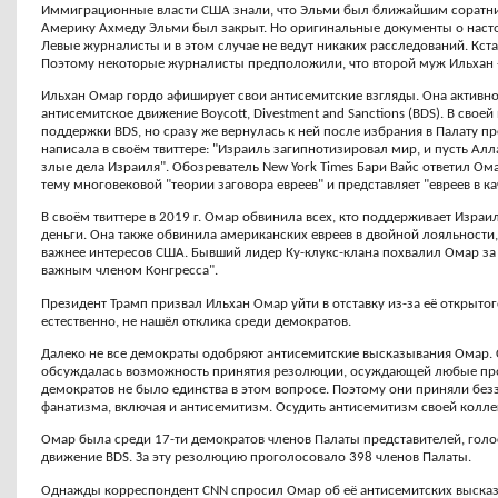
Иммиграционные власти США знали, что Эльми был ближайшим соратник
Америку Ахмеду Эльми был закрыт. Но оригинальные документы о насто
Левые журналисты и в этом случае не ведут никаких расследований. Кст
Поэтому некоторые журналисты предположили, что второй муж Ильхан - 
Ильхан Омар гордо афиширует свои антисемитские взгляды. Она активн
антисемитское движение Boycott, Divestment and Sanctions (BDS). В сво
поддержки BDS, но сразу же вернулась к ней после избрания в Палату пр
написала в своём твиттере: "Израиль загипнотизировал мир, и пусть Ал
злые дела Израиля". Обозреватель New York Times Бари Вайс ответил Омар
тему многовековой "теории заговора евреев" и представляет "евреев в к
В своём твиттере в 2019 г. Омар обвинила всех, кто поддерживает Израи
деньги. Она также обвинила американских евреев в двойной лояльности, 
важнее интересов США. Бывший лидер Ку-клукс-клана похвалил Омар за 
важным членом Конгресса".
Президент Трамп призвал Ильхан Омар уйти в отставку из-за её открыто
естественно, не нашёл отклика среди демократов.
Далеко не все демократы одобряют антисемитские высказывания Омар.
обсуждалась возможность принятия резолюции, осуждающей любые про
демократов не было единства в этом вопросе. Поэтому они приняли б
фанатизма, включая и антисемитизм. Осудить антисемитизм своей колл
Омар была среди 17-ти демократов членов Палаты представителей, го
движение BDS. За эту резолюцию проголосовало 398 членов Палаты.
Однажды корреспондент CNN спросил Омар об её антисемитских высказы