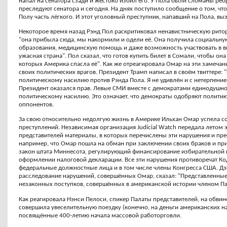
напал на сенатора сзади и жестоко избил его. У Пола были сломаны рёб
преследуют сенатора и сегодня. На днях поступило сообщение о том, ч
Полу часть лёгкого. И этот уголовный преступник, напавший на Пола, в
Некоторое время назад Рэнд Пол раскритиковал ненавистническую ритор
"она прибыла сюда, мы накормили и одели её. Она получила социальну
образования, медицинскую помощь и даже возможность участвовать в вы
ужасная страна". Пол сказал, что готов купить билет в Сомали, чтобы она
которых Америка спасла её". Как же отреагировала Омар на эти замеча
своих политических врагов. Президент Трамп написал в своём твиттере:
политическому насилию против Рэнда Пола. Я не удивлён и с нетерпени
Президент оказался прав. Левые СМИ вместе с демократами единодушн
политическому насилию. Это означает, что демократы одобряют политик
оппонентов.
За свою относительно недолгую жизнь в Америке Ильхан Омар успела 
преступлений. Независимая организация Judicial Watch передала летом 
представителей материалы, в которых перечислены эти нарушения и прес
например, что Омар пошла на обман при заключении своих браков и пр
закон штата Миннесота, регулирующий финансирование избирательной
оформлении налоговой декларации. Все эти нарушения противоречат Код
федеральные должностные лица и в том числе члены Конгресса США. Дэв
расследование нарушений, совершённых Омар, сказал: "Представленны
незаконных поступков, совершённых в американской истории членом Па
Как реагировала Нэнси Пелоси, спикер Палаты представителей, на обви
совершила увеселительную поездку (конечно, на деньги американских н
посвящённые 400-летию начала массовой работорговли.