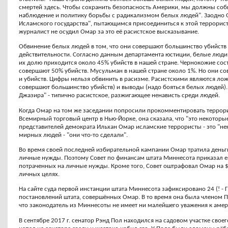
смертей здесь. Чтобы сохранить безопасность Америки, мы должны со
наблюдение и политику борьбы с радикализмом белых людей". Заодно 
Исламского государства", пытающимся присоединиться к этой террорис
журналист не осудил Омар за это её расистское высказывание.
Обвинение белых людей в том, что они совершают большинство убийств в
действительности. Согласно данным департамента юстиции, белые люди
их долю приходится около 45% убийств в нашей стране. Чернокожие сос
совершают 50% убийств. Мусульман в нашей стране около 1%. Но они со
и убийств. Цифры нельзя обвинить в расизме. Расистскими являются лож
совершают большинство убийств) и выводы (надо бояться белых людей).
Джазира" - типично расистское, разжигающее ненависть среди людей.
Когда Омар на том же заседании попросили прокомментировать террорис
Всемирный торговый центр в Нью-Йорке, она сказала, что "это некоторы
представителей демократа Ильхан Омар исламские террористы - это "не
мирных людей - "они что-то сделали".
Во время своей последней избирательной кампании Омар тратила деньги
личные нужды. Поэтому Совет по финансам штата Миннесота приказал е
потраченных на личные нужды. Кроме того, Совет оштрафовал Омар на $
личных целях.
На сайте суда первой инстанции штата Миннесота зафиксировано 24 (! - 
постановлений штата, совершённых Омар. В то время она была членом 
что законодатель из Миннесоты не имеет ни малейшего уважения к аме
В сентябре 2017 г. сенатор Рэнд Пол находился на садовом участке свое