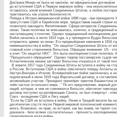
Доктрина Монро не была ни законом, ни официальным договором. 
до вступления США в Первую мировую войну - она неукоснительн
оставалось зоной влияния Соединенных Штатов, а любое посторон
трактовалось как угроза безопасности.
Победа в Испано-американской войне 1898 года - при президенте 
присутствие США в Карибском море, предоставив нашей стране ко
позволила завладеть Филиппинами. Сфера интересов Соединенны
океан. Такая политика не вписывалась, конечно, в традиционный 
наступающему столетию. Однако традиционный изоляционизм дал 
Война началась в июле 1914 года, а у президента Вудро Вильсон
отправлять армию за океан. Его предвыборная кампания в 1916 г
невмешательства в войну. "Он защитил Соединенные Штаты от войн
главный клич сторонников Вильсона. Обращаю внимание: US - это
и клич "Он защитил НАС". Это была изоляционистская политика, б
"Прощального обращения". Однако террор пассажирских судов н
Атлантическом океане заставил Вильсона отказаться от такой по
В апреле 1917 года Соединенные Штаты вступили в войну на сто
и России. Вступление США в войну обеспечило победу Антанты н
Австро-Венгрии и Италии. Всеевропейская бойня закончилась в но
подписанный в июне 1919 года Версальский договор, в составлен
активнейшее участие. Президент пренебрег заветом Вашингтона об
либо частью остального мира..." По его предложению, мирный до
наций, которая, в чем не сомневался Вильсон, обеспечит навсегд
договор поступил на ратификацию Сената, он был отвергнут - отве
Союз - вхождение США в Лигу наций.
"Если бы США не вступили в войну, Ленин и Троцкий висели бы на
десятилетия спустя после Первой мировой политический коммент
мозга. Возможно, он прав, но история, как мы знаем, не терпит со
доказала - безо всяких сослагательных - прочность изоляционизм
гарантировали итоги войны.