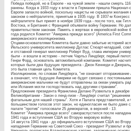
Победа победой, но в Европе - на чужой земле - нашли смерть 11
ранены. Когда в 1933 году к власти в Германии пришла Национал-
Европе запахло войной, поскольку нацисты не скрывали желания 
законом о нейтралитете, принятым в 1935 году. В 1937-м Конгресс 
нейтралитете был принят в ноябре 1939 года - после того, как Гит
Востока, и Британия с Францией объявили войну Германии. Но да
правительством законам. Память о жертвах в европейской войне б
года родился Комитет "Америка прежде всего" (America First Com
американского изоляционизма.
Отцами-основателями Комитета были давно забытые историей асп
Йельского университета миллионер Дуглас Стюарт-младший, совл
и отставной генерал миллионер Роберт Вуд, глава империи универ
были - и вошли в историю - летчик Чарльз Линдберг, первый пилот
Генри Форд, основатель автомобильной компании. Комитет насчит
которых были два будущих президента - Джон Кеннеди и Джеральд
это была главная цель Комитета.
Изоляционизм, по словам Линдберга, "не означает отгораживание
а означает, что будущее Америки не будет связано с постоянными
американские мальчики не будут отправлены за океан умирать рад
или Испания могли господствовать над другими странами".
Предложение президента Франклина Делано Рузвельта в декабре 
Великобритании - Закон о ленд-лизе - Линдберг считал "решением 
фатальным для нашей страны". Хотя и Палата представителей, 
большинством голосов этот закон, но единогласия не было даже 
палате "против" голосовали 25 демократов, в верхней - 13.
Комитет "Америка прежде всего" самораспустился после нападени
1941 года и вступления США во Вторую мировую войну.
14 августа 1941 года - до официального вступления США во Втор
нападения Германии на Советский Союз - президент Рузвельт и б
Черчилль подписали Атлантическую хартию, заложившую основу 