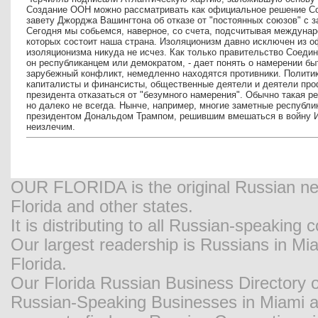
Создание ООН можно рассматривать как официальное решение С
завету Джорджа Вашингтона об отказе от "постоянных союзов" с
Сегодня мы собьемся, наверное, со счета, подсчитывая междуна
которых состоит наша страна. Изоляционизм давно исключен из о
изоляционизма никуда не исчез. Как только правительство Соедин
он республиканцем или демократом, - дает понять о намерении бы
зарубежный конфликт, немедленно находятся противники. Полити
капиталисты и финансисты, общественные деятели и деятели про
президента отказаться от "безумного намерения". Обычно такая р
но далеко не всегда. Нынче, например, многие заметные республ
президентом Дональдом Трампом, решившим вмешаться в войну И
неизлечим.
OUR FLORIDA is the original Russian new
Florida and other states.
It is distributing to all Russian-speaking
Our largest readership is Russians in M
Florida.
Our Florida Russian Business Directory o
Russian-Speaking Businesses in Miami and