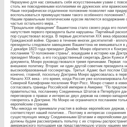
Неразумно для нас связывать себя искусственными узами с повс
столь же повседневными коллизиями ее дружеских или вражеских
Наше географически отдаленное положение позволяет нам придерж
воспользоваться преимуществами такого особенного положения?.
Нашим правильным политическим курсом являются воздержание о
частью остального мира..."
"Прощальное обращение" Вашингтона стало своего рода его поли
напутствия первого президента были нарушены. Партийный раскол 
пор существовал всегда. В первые десятилетия XIX века образова
Гражданской войне. Однако в течение многих десятилетий - вплоть
президенты следовали завещанию Вашингтона не вмешиваться в д
2 декабря 1823 года президент Джеймс Монро обратился к Конгр
посланием "О положении страны", вошедшим в историю как Доктр
президент Монро, а его государственный секретарь Джон Куинси
документа, Монро руководствовался тремя причинами. Первая: гос
внешнюю политику. Вторая: ни один другой советник президента н
высокообразованный госсекретарь. Третья: Адамс был послом США
конечно, главной, поскольку Доктрина Монро адресовалась в пер
Начало XIX века - это время, когда Россия уже колонизировала А
Северной Калифорнии поселение Форт-Росс. Монро ставил в извес
согласовать границы Российской империи в Америке: "По предло
правительства, посланнику Соединенных Штатов в Петербурге да
переговоров о правах и интересах двух держав на северо-западно
говорилось в Доктрине. Но Монро не ограничился посланием толь
европейским странам.
"Мы никогда не принимали участия в войнах европейских держав, 
соответствует нашей политике... Поэтому в интересах сохранения
существующих между Соединенными Штатами и европейскими дер
должны будем рассматривать попытку с их стороны распространи
американского полушария как представляющую угрозу нашему мир