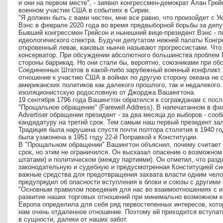
и они на первом месте", - заявил конгрессмен-демократ Алан Грейс
военном участии США в событиях в Сирии.
"Я должен быть с вами честен, мне все равно, что произойдет с У
Вэнс в феврале 2020 года во время предвыборной борьбы за депу
Бывший конгрессмен Грейсон и нынешний вице-президент Вэнс - 
идеологического спектра. Будучи депутатом нижней палаты Конгр
откровенный левак, каковых нынче называют прогрессистами. Что 
консерватор. При обсуждении абсолютного большинства проблем 
стороны баррикад. Но они стали бы, вероятно, союзниками при об
Соединенных Штатов в какой-либо зарубежный военный конфликт. 
отношение к участию США в войнах по другую сторону океана не 
американских политиков как далекого прошлого, так и недалекого
изоляционистскую родословную от Джорджа Вашингтона.
19 сентября 1796 года Вашингтон обратился к согражданам с пос
"Прощальное обращение" (Farewell Address). В напечатанном в фи
Advertiser обращении президент - за два месяца до выборов - соо
кандидатуру на третий срок. Тем самым наш первый президент зал
Традиция была нарушена спустя почти полтора столетия в 1940 г
была узаконена в 1951 году 22-й Поправкой к Конституции.
В "Прощальном обращении" Вашингтон объяснил, почему считает 
срок, но этим не ограничился. Он высказал опасение о возможном
штатами) и политическом (между партиями). Он отметил, что раз
законодательную и судебную и предусмотренная Конституцией сис
важные средства для предотвращения захвата власти одним чело
предупредил об опасности вступления в блоки и союзы с другими
"Основным правилом поведения для нас во взаимоотношениях с 
развитие наших торговых отношений при минимально возможном ко
Европа определила для себя ряд первостепенных интересов, кото
нам очень отдаленное отношение. Поэтому ей приходится вступат
в сущности, далеки от наших забот.