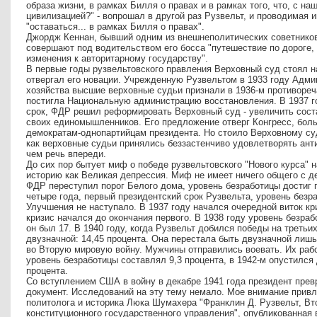
образа жизни, в рамках Билля о правах и в рамках того, что, с на
цивилизацией?" - вопрошал в другой раз Рузвельт, и проводимая
"оставаться... в рамках Билля о правах".
Джордж Кеннан, бывший одним из внешнеполитических советников
совершают под водительством его босса "путешествие по дороге,
изменения к авторитарному государству".
В первые годы рузвельтовского правления Верховный суд стоял н
отвергал его новации. Учрежденную Рузвельтом в 1933 году Адм
хозяйства высшие верховные судьи признали в 1936-м противореч
постигла Национальную администрацию восстановления. В 1937 го
срок, ФДР решил реформировать Верховный суд - увеличить сост
своих единомышленников. Его предложение отверг Конгресс, бол
демократам-однопартийцам президента. Но стоило Верховному суд
как верховные судьи принялись беззастенчиво удовлетворять ант
чем речь впереди.
До сих пор бытует миф о победе рузвельтовского "Нового курса"
историю как Великая депрессия. Миф не имеет ничего общего с де
ФДР переступил порог Белого дома, уровень безработицы достиг 
четыре года, первый президентский срок Рузвельта, уровень безр
Улучшения не наступало. В 1937 году начался очередной виток кр
кризис начался до окончания первого. В 1938 году уровень безраб
он был 17. В 1940 году, когда Рузвельт добился победы на третьи
двузначной: 14,45 процента. Она перестала быть двузначной лиш
во Вторую мировую войну. Мужчины отправились воевать. Их раб
уровень безработицы составлял 9,3 процента, в 1942-м опустился д
процента.
Со вступлением США в войну в декабре 1941 года президент прев
документ. Исследований на эту тему немало. Мое внимание привл
политолога и историка Люка Шумахера "Франклин Д. Рузвельт, Вт
конституционного государственного управления", опубликованная 