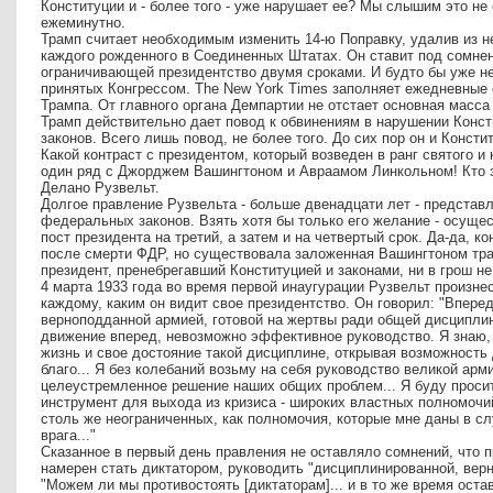
Конституции и - более того - уже нарушает ее? Мы слышим это не 
ежеминутно.
Трамп считает необходимым изменить 14-ю Поправку, удалив из н
каждого рожденного в Соединенных Штатах. Он ставит под сомнен
ограничивающей президентство двумя сроками. И будто бы уже не
принятых Конгрессом. The New York Times заполняет ежедневные
Трампа. От главного органа Демпартии не отстает основная масса 
Трамп действительно дает повод к обвинениям в нарушении Конс
законов. Всего лишь повод, не более того. До сих пор он и Конст
Какой контраст с президентом, который возведен в ранг святого и 
один ряд с Джорджем Вашингтоном и Авраамом Линкольном! Кто эт
Делано Рузвельт.
Долгое правление Рузвельта - больше двенадцати лет - представ
федеральных законов. Взять хотя бы только его желание - осуще
пост президента на третий, а затем и на четвертый срок. Да-да, к
после смерти ФДР, но существовала заложенная Вашингтоном трад
президент, пренебрегавший Конституцией и законами, ни в грош не
4 марта 1933 года во время первой инаугурации Рузвельт произне
каждому, каким он видит свое президентство. Он говорил: "Впере
верноподданной армией, готовой на жертвы ради общей дисципли
движение вперед, невозможно эффективное руководство. Я знаю,
жизнь и свое достояние такой дисциплине, открывая возможность
благо... Я без колебаний возьму на себя руководство великой арм
целеустремленное решение наших общих проблем... Я буду проси
инструмент для выхода из кризиса - широких властных полномочи
столь же неограниченных, как полномочия, которые мне даны в с
врага..."
Сказанное в первый день правления не оставляло сомнений, что 
намерен стать диктатором, руководить "дисциплинированной, вер
"Можем ли мы противостоять [диктаторам]... и в то же время оста