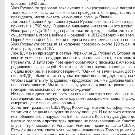
февраля 1942 года.
Указ Рузвельта требовал заключения в концентрационные лагеря 
тихоокеанских - штатах. По мнению президента, они представляли 
президента, могли оказать какую-либо помощь Японии.
Легальной основой для своего указа Рузвельт считал Закон о врага
принятый в 1798 году. Обращаю внимание читателя - и это важно: 
Иностранцах! До 1942 года правительство трижды прибегало к этом
существовала угроза войны с Францией; в 1812-14 годах - во врем
Первой мировой войны. Но ни в одном из этих случаев закон не п
Указ Рузвельта отправил за колючую проволоку около 120 тысяч яп
были гражданами США.
Люк Шумахер приводит в статье "Франклин Д. Рузвельт, Вторая м
конституционного государственного управления" факт, о котором 
Рузвельта. В 1940 году президент обратился с письмом к Америка
родившихся за границей. В этом письме он отмечал традицию гос
людям всех рас и вероисповеданий". "Одним из величайших дости
писал ФДР, - было то, что группы, которые воевали друг с другом 
Чтобы защитить эту традицию, - продолжал он, - мы должны быть
несправедливости. Мы должны скрупулезно охранять гражданские
граждан, независимо от их происхождения".
Не прошло и двух лет со времени сочинения этого письменного тв
гостеприимства... скрупулезно охранил гражданские права и граж
американцев с японскими корнями.
23-летний гражданин США Фред Коремацу, житель калифорнийског
являться с вещами на пункт по сбору японцев. И не только отка
иск, обвинив его в нарушении 5-й Поправки к Конституции. Дело 
шестью голосами против трех признал не противоречащим Констит
спустя - при президенте Рональде Рейгане - правительство США 
Есть ли на белом свете хотя бы один ненавистник Трампа (а имя 
читателям, слушателям, зрителям о бесчисленных нарушениях Р