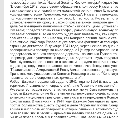
номере журнала Texas National Security Review, который издает У
"В сентябре 1942 года в своем обращении к Конгрессу Рузвельт 
высказанные в его первой инаугурационной речи, - пишет Шумахер
коллективную волю ?американского народа", Рузвельт утверждал,
полномочиями игнорировать Конгресс. В частности, Рузвельт потр
установленному им сроку в Закон о чрезвычайном контроле цен, п
дала бы президенту полномочия стабилизировать цены, устанавли
Рузвельт, "предотвратить катастрофу", равносильную военному п
Рузвельт поклялся, то он просто будет действовать так, как будто
сработала - не прошло и месяца, как Конгресс принял Закон о ста
К сентябрю 1942 года Рузвельт уже закончил фактически трансф
страны до диктатора. В декабре 1941 года, через несколько дней
распоряжением президента было создано Цензурное управление (Of
подвергалось все, что следовало держать - по мнению Рузвельта 
например, даже упоминать о природных бедствиях - будь то урага
Все - буквально все - новости в газетах и по радио профильтровы
редактора, нарушившего распоряжение чиновника Цензурного упра
"Правительство Американской Республики - откровенная диктатура
Принстонского университета Клинтон Росситер в статье "Конститу
правительство в современных демократиях".
Роберт Джексон, верховный судья с 1941 года по 1954-й, писал у
терминах ?правильно и неправильно", а не ?законно и незаконно".
Рузвельт ?с трудом верил в то, что на них могут быть наложены п
К чести Джексона, он не был в числе тех верховных судей, котор
антиконституционные президентские указы и утвержденные Конгре
Конституции. В частности, в 1944 году Джексон был одним из тре
против большинства (шесть судей) в деле "Коремацу против Сое
вошла в число самых позорных в истории решений Верховного суда
безо всяких "но" и "если" - Франклина Делано Рузвельта одним и
бы иска Фреда Коремацу к правительству США, если бы не было п