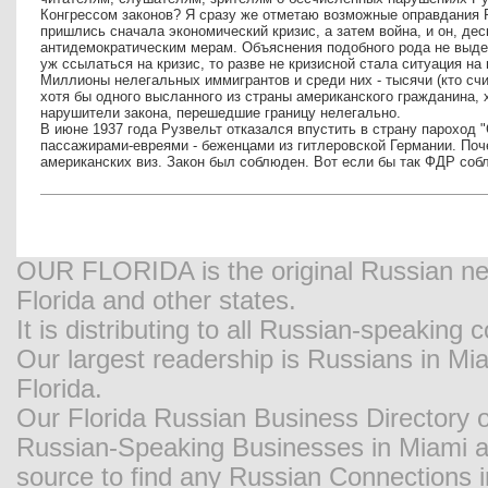
Конгрессом законов? Я сразу же отметаю возможные оправдания Р
пришлись сначала экономический кризис, а затем война, и он, дес
антидемократическим мерам. Объяснения подобного рода не выдер
уж ссылаться на кризис, то разве не кризисной стала ситуация н
Миллионы нелегальных иммигрантов и среди них - тысячи (кто счи
хотя бы одного высланного из страны американского гражданина,
нарушители закона, перешедшие границу нелегально.
В июне 1937 года Рузвельт отказался впустить в страну пароход 
пассажирами-евреями - беженцами из гитлеровской Германии. Поч
американских виз. Закон был соблюден. Вот если бы так ФДР соб
OUR FLORIDA is the original Russian new
Florida and other states.
It is distributing to all Russian-speaking
Our largest readership is Russians in M
Florida.
Our Florida Russian Business Directory o
Russian-Speaking Businesses in Miami and
source to find any Russian Connections in