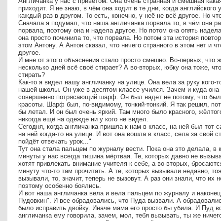
Англичанка у нас с приветом. Она очень странная и смешная какая
приходит. Я не знаю, в чём она ходит в те дни, когда английского 
каждый раз в другом. То есть, конечно, у неё не всё другое. Но чт
Сначала я подумал, что наша англичанка порвала то, в чём она р
порвала, поэтому она и надела другое. Но потом она опять надела
она просто починила то, что порвала. Но потом эта история повтор
этом Антону. А Антон сказал, что ничего странного в этом нет и чт
другое.
И мне от этого объяснения стало просто смешно. Во-первых, что 
несколько дней всё своё стирает? А во-вторых, юбку она тоже, чт
стирать?
Как-то я видел нашу англичанку на улице. Она вела за руку кого-т
нашей школы. Он уже в десятом классе учился. Зачем и куда она е
совершенно потрясающий шарф. Он был надет не потому, что было
красоты. Шарф был, по-видимому, тонкий-тонкий. Я так решил, пото
бы летал. И он был очень яркий. Там много было красного, жёлтого
никогда ещё на одежде ни у кого не видел.
Сегодня, когда англичанка пришла к нам в класс, на ней был тот
на ней когда-то на улице. И вот она вошла в класс, села за свой 
пойдёт отвечать урок..."
Тут она стала пальцем по журналу вести. Пока она это делала, в 
минуты у нас всегда тишина мёртвая. Те, которых давно не вызыва
хотят привлекать внимание учителя к себе, а во-вторых, бросают
минуту что-то там прочитать. А те, которых вызывали недавно, то
вызывали, то, значит, теперь не вызовут. А раз они знали, что их 
поэтому особенно боялись.
И вот наша англичанка вела и вела пальцем по журналу и наконец
Пудовкин". И все обрадовались, что Пуда вызвали. А обрадовалис
было исправить двойку. Иначе мама его просто бы убила. И Пуд в
англичанка ему говорила, зачем, мол, тебя вызывать, ты же ничего