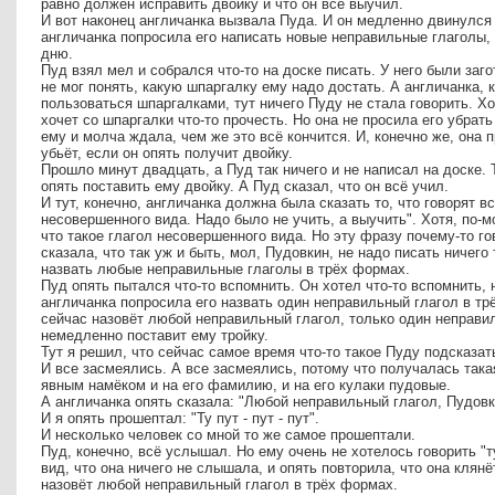
равно должен исправить двойку и что он всё выучил.
И вот наконец англичанка вызвала Пуда. И он медленно двинулся 
англичанка попросила его написать новые неправильные глаголы,
дню.
Пуд взял мел и собрался что-то на доске писать. У него были заго
не мог понять, какую шпаргалку ему надо достать. А англичанка, 
пользоваться шпаргалками, тут ничего Пуду не стала говорить. Хо
хочет со шпаргалки что-то прочесть. Но она не просила его убрат
ему и молча ждала, чем же это всё кончится. И, конечно же, она 
убьёт, если он опять получит двойку.
Прошло минут двадцать, а Пуд так ничего и не написал на доске. 
опять поставить ему двойку. А Пуд сказал, что он всё учил.
И тут, конечно, англичанка должна была сказать то, что говорят вс
несовершенного вида. Надо было не учить, а выучить". Хотя, по-м
что такое глагол несовершенного вида. Но эту фразу почему-то го
сказала, что так уж и быть, мол, Пудовкин, не надо писать ничего 
назвать любые неправильные глаголы в трёх формах.
Пуд опять пытался что-то вспомнить. Он хотел что-то вспомнить, н
англичанка попросила его назвать один неправильный глагол в тр
сейчас назовёт любой неправильный глагол, только один неправил
немедленно поставит ему тройку.
Тут я решил, что сейчас самое время что-то такое Пуду подсказать.
И все засмеялись. А все засмеялись, потому что получалась така
явным намёком и на его фамилию, и на его кулаки пудовые.
А англичанка опять сказала: "Любой неправильный глагол, Пудов
И я опять прошептал: "Ту пут - пут - пут".
И несколько человек со мной то же самое прошептали.
Пуд, конечно, всё услышал. Но ему очень не хотелось говорить "ту
вид, что она ничего не слышала, и опять повторила, что она клянё
назовёт любой неправильный глагол в трёх формах.