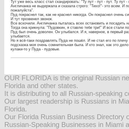
Тут уже весь класс стал скандировать: "Ту пут - пут - пут. Ту пут - 
Англичанка не выдержала и сказала строго: "Тихо!"- это всем. И п
пожалуйста".
Пуд покраснел так, как не краснел никогда. Он покраснел очень сил
И тут прозвенел звонок.
Все вскочили. Англичанка пыталась всех остановить и посадить на
Тогда она крикнула: "Пудовкин, я ставлю тебе три!" И все стали п
Пуд был очень доволен. Он улыбался. И я, наверное, в первый раз
улыбается.
Но я всё-таки поздравлять Пуда не пошёл. И не стал его по плечу
подсказка моя очень сомнительная была. И кто знал, как это дел
кулаки-то у Пуда - пудовые.
OUR FLORIDA is the original Russian new
Florida and other states.
It is distributing to all Russian-speaking
Our largest readership is Russians in M
Florida.
Our Florida Russian Business Directory o
Russian-Speaking Businesses in Miami and