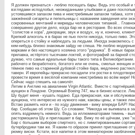
Я должен признаться - люблю посещать бары. Ведь это особый и 
взглядами исподлобья, неожиданными улыбками и даже похлопыв
устоявшимся запахом пива и неистребимым запахом табака, хотя 
зажжённой сигареты и пепельницы с названием заведения или экз
сокровенных мечтаний и мириады человеческих типажей... Главно
совершенно другое дело, когда бар не в ресторане. Во всех отнош
"солистов и хора", декорации, звук и воздух, ну и, конечно, клиен
Крепкий алкоголь я в барах не пью почти никогда, только пиво. Э
опереться о стойку и наблюдать за людьми. Иногда знакомлюсь с 
кем-нибудь близко знакомым зайду не спеша. Не люблю модерные
марками и без настоящего хозяина этого "родника". В новых барах н
прилавка, истёртого тысячами локтей, и фотографий за барной ст
думаю, что самые идеальные бары такого типа в Великобритании.
рабочего и безработного, богатого или не очень, смелых женщин и
тёмное пиво на старинной дубовой стойке бара, медленно растекл
таверн. И европейцы прекрасно посадили эти ростки в плодотво
провести время в весёлой компании неистребима во всём мире! Н
Сейчас надо спешить на самолёт.
Летим в Англию на авиалинии Virgin Atlantic. Вместе с партнёрше
аукцион в Лондоне. Огромный Boeing 747, мы в бизнес-классе. Ли
Шу будит меня - кушать подано. Еда прекрасная, как и обслужив
аукциона, что интересно из нужного нам, каковы цены, и также ле
Встаю размять ноги и - по ходу движения - вижу впереди БАР! На
бар. Сообщаю об этом Шу. Со словами: "Никогда не выпивала в зао
опять вздремнуть немного. Ведь за иллюминаторами темень - выл
растормошила Шу и приглашает в бар. Вижу по её щёчкам, уже "за
Бар с большим выбором спиртного, но с лимитированными сортам
бутербродики там же. Я каким-то образом принял приглашение от 
рюмку виски. Кстати, все напитки в этом миниатюрном заоблачно