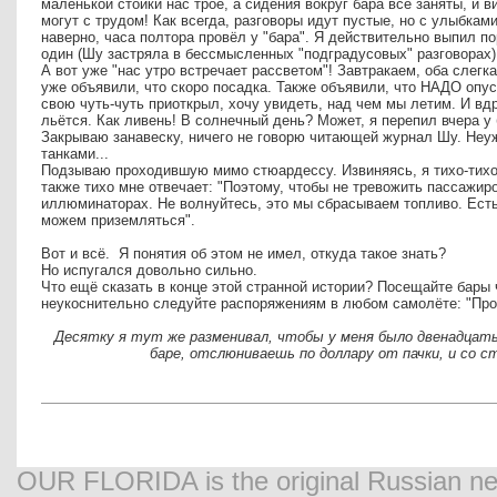
маленькой стойки нас трое, а сидения вокруг бара все заняты, и в
могут с трудом! Как всегда, разговоры идут пустые, но с улыбка
наверно, часа полтора провёл у "бара". Я действительно выпил п
один (Шу застряла в бессмысленных "подградусовых" разговорах)
А вот уже "нас утро встречает рассветом"! Завтракаем, оба слегк
уже объявили, что скоро посадка. Также объявили, что НАДО опу
свою чуть-чуть приоткрыл, хочу увидеть, над чем мы летим. И вдру
льётся. Как ливень! В солнечный день? Может, я перепил вчера у
Закрываю занавеску, ничего не говорю читающей журнал Шу. Неуж
танками...
Подзываю проходившую мимо стюардессу. Извиняясь, я тихо-тихо 
также тихо мне отвечает: "Поэтому, чтобы не тревожить пассажир
иллюминаторах. Не волнуйтесь, это мы сбрасываем топливо. Есть
можем приземляться".
Вот и всё. Я понятия об этом не имел, откуда такое знать?
Но испугался довольно сильно.
Что ещё сказать в конце этой странной истории? Посещайте бары 
неукоснительно следуйте распоряжениям в любом самолёте: "Про
Десятку я тут же разменивал, чтобы у меня было двенадцать
баре, отслюниваешь по доллару от пачки, и со 
OUR FLORIDA is the original Russian new