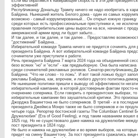
Если мы обратимся к набирающей скорость в эти дни президентско
эффективней!
Республиканцу Дональду Трампу ничего не надо изобретать в хар
Байдена. Нынешний житель Белого дома - один из самых коррумп
возможно - самый коррумпированный... Он открыл южную границу
среди которых есть профессиональные преступники и, не исключен
правления потребительские цены выросли на все, начиная с продук
американской армии вряд ли будет забыто...
И так далее, и так далее, и так далее... Предоставляю возможно
"достижений" Байдена...
Избирательной команде Трампа ничего не придется сочинять для 
президента Байдена. А вот избирательной команде Байдена предс
сочинители уже приступили к работе.
Речь президента Байдена 7 марта 2024 года на объединенной сесс
безо всяких "но" и "если" - как предвыборную. Она была написана
среди сочинителей рекламных роликов. Сенатор-республиканец Дж
Байдена: "Что ни слово - то ложь". И вот такой ложью будут зап
рекламы Байдена, как, впрочем, и любого другого политика-демок
Не нынешние политики пришли к выводу об эффективности негатив
избирательной кампании, в которой достоверным фактам просто-на
очернению соперника. Если говорить о президентских выборах, то
избирательные кампании без заушательской критики. Это произошл
Джорджа Вашингтона не было соперников. В третий - и в последний 
президента Джеймса Монро также не было соперников и он продл
четыре года. Репортер бостонской газеты The Сolumbian Centinel
Дружелюбия" (Era of Good Feeling), и под таким названием вошел
1825 год. Но не существовало даже намека на дружелюбие между 
пост президента в 1824 году.
Не было и намека на дружелюбие и во время выборов, на которых 
придет на смену Вашингтону. За пост президента сражались виц