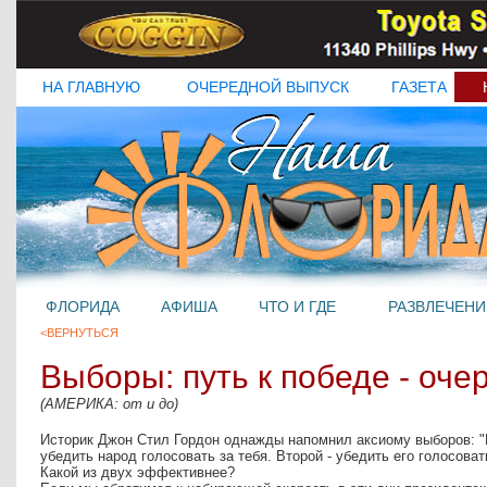
НА ГЛАВНУЮ
ОЧЕРЕДНОЙ ВЫПУСК
ГАЗЕТА
ФЛОРИДА
АФИША
ЧТО И ГДЕ
РАЗВЛЕЧЕНИ
<ВЕРНУТЬСЯ
Выборы: путь к победе - оче
(АМЕРИКА: от и до)
Историк Джон Стил Гордон однажды напомнил аксиому выборов: "Е
убедить народ голосовать за тебя. Второй - убедить его голосоват
Какой из двух эффективнее?