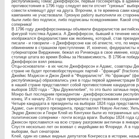
республиканец Томас Джефферсон, первый госсекретарь в админи
противостояния в 1796 году следует вести отсчет "грязных" выбор
совести клевещут друг на друга. Впрочем, в те времена сами кан
кампаниях не участвовали. Грязную работу выполняли их сторонни
были либо без подписи, либо подписаны псевдонимами. Какой отк
соперника!
В 1796 году джефферсонианцы объявили федералистов английски
фигурой толстяка Адамса. А Джефферсон, бывший в течение неск
изображался федералистами как якобинец, который, став президе
писали - и говорили - о Джефферсоне как об атеисте, что, по мерк
обвинением в страшном преступлении. И, конечно, федералисты 
губернатором Вирджинии, бежал из Ричмонда в свое имение, когд
столице штата во время Войны за Независимость. В 1796-м побед
Джефферсон взял реванш.
Отцы-основатели - в их числе Джефферсон и Адамс, соавторы Дек
стране не будет противоборствующих партий - "фракций" (fractions
Джеймс Мэдисон и Джон Джей в "Федералисте". Но "фракции" (
республиканцы) образовались уже в годы первой администрации В
в нашей стране представляют собой противостояние кандидатов р
выборов 1820 года - "Эры Дружелюбия", то это было затишье пере
Монро был последним президентом - джефферсоновским республи
конец. И к началу 20-х годов прекратила существование созданн
Четыре кандидата в президенты на выборах 1824 года представлял
Адамс, сын второго президента, представлял Новую Англию; Уил
Эндрю Джексон и Генри Клей из Кентукки были из пограничных штат
политические соперники - почти всегда враги. Выборы 1824 года 
Джексон прославился на всю страну разгромом англичан в январе
Спустя несколько лет он воевал с индейцами во Флориде. А в го
выборам, был сенатором.
Клей, один из самых видных депутатов Конгресса в истории, на