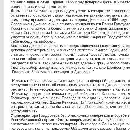
победил лишь в семи. Причем Гаррисону поверили даже избирател
родился, рос и стал политиком.
Ложь - великая сила, когда следует убедить избирателя голосовать 
отлично иллюстрирует самая, наверное, негативная реклама в ист
поддержку президента-демократа Линдона Джонсона в 1964 году.
Соперником Джонсона был сенатор-республиканец Барри Голдуотер
России от погромов, и боевой летчик во время Второй мировой во
между Соединенными Штатами и Советским Союзом, и президент 
удастся убедить страну в том, что в случае избрания Голдуотера в
себе победу на выборах.
Кампания Джонсона выпустила продолжавшуюся около минуты рек
девочка держит ромашку и обрывает лепестки, считая "один, два, 
считать и после пяти говорит "семь", затем "шесть", но как только
начинает обратный отсчет - от девяти до нуля, как это делается п
раздается взрыв, весь экран занимает ядерный гриб, и голос пре
сделать выбор между жизнью и смертью. Как только Джонсон умол
"Голосуйте 3 ноября за президента Джонсона!"
"Ромашка" была показана лишь один раз - в вечерней программе
республиканцев клеветой было таким яростным, что Джонсон счел 
рекламы. Но ее неоднократно показывало телевидение - в качест
"Ромашку" видел практически каждый избиратель. Клевета помогл
Голдуотер - только в шести. Президент победил бы, вероятно, и бе
наследником убитого Джона Кеннеди. Но "Ромашка", конечно же, 
разгромным, как сказали бы спортивные обозреватели, счетом. По
республиканцы.
У консерватора Голдуотера было несколько соперников в борьбе з
Республиканской партии. Самым непримиримым был губернатор ш
представлявший левое крыло партии. На съезде в Сан-Франциско 
голосования, получив поддержку 883 делегатов съезда, губернат