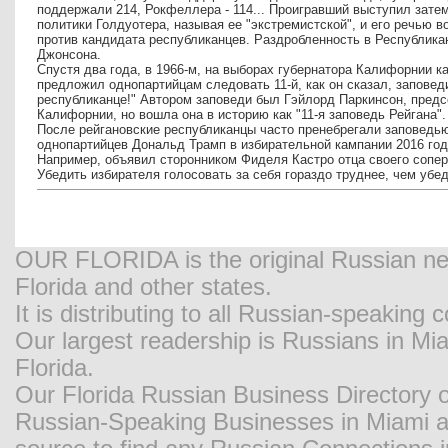
поддержали 214, Рокфеллера - 114... Проигравший выступил затем
политики Голдуотера, называя ее "экстремистской", и его речью 
против кандидата республиканцев. Раздробленность в Республика
Джонсона.
Спустя два года, в 1966-м, на выборах губернатора Калифорнии 
предложил однопартийцам следовать 11-й, как он сказал, заповеди
республиканце!" Автором заповеди был Гэйлорд Паркинсон, предс
Калифорнии, но вошла она в историю как "11-я заповедь Рейгана"
После рейгановские республиканцы часто пренебрегали заповедью
однопартийцев Дональд Трамп в избирательной кампании 2016 год
Например, объявил сторонником Фиделя Кастро отца своего соперн
Убедить избирателя голосовать за себя гораздо труднее, чем убед
OUR FLORIDA is the original Russian new
Florida and other states.
It is distributing to all Russian-speaking
Our largest readership is Russians in M
Florida.
Our Florida Russian Business Directory o
Russian-Speaking Businesses in Miami and