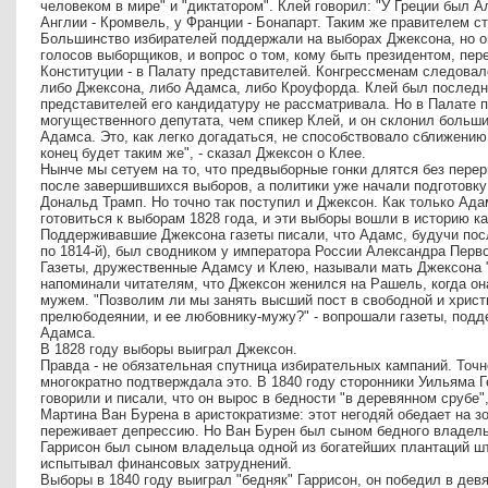
человеком в мире" и "диктатором". Клей говорил: "У Греции был А
Англии - Кромвель, у Франции - Бонапарт. Таким же правителем с
Большинство избирателей поддержали на выборах Джексона, но о
голосов выборщиков, и вопрос о том, кому быть президентом, пере
Конституции - в Палату представителей. Конгрессменам следовало
либо Джексона, либо Адамса, либо Кроуфорда. Клей был последн
представителей его кандидатуру не рассматривала. Но в Палате 
могущественного депутата, чем спикер Клей, и он склонил больш
Адамса. Это, как легко догадаться, не способствовало сближению
конец будет таким же", - сказал Джексон о Клее.
Нынче мы сетуем на то, что предвыборные гонки длятся без пере
после завершившихся выборов, а политики уже начали подготовк
Дональд Трамп. Но точно так поступил и Джексон. Как только Ад
готовиться к выборам 1828 года, и эти выборы вошли в историю к
Поддерживавшие Джексона газеты писали, что Адамс, будучи посл
по 1814-й), был сводником у императора России Александра Перво
Газеты, дружественные Адамсу и Клею, называли мать Джексона "
напоминали читателям, что Джексон женился на Рашель, когда о
мужем. "Позволим ли мы занять высший пост в свободной и христ
прелюбодеянии, и ее любовнику-мужу?" - вопрошали газеты, под
Адамса.
В 1828 году выборы выиграл Джексон.
Правда - не обязательная спутница избирательных кампаний. Точн
многократно подтверждала это. В 1840 году сторонники Уильяма Г
говорили и писали, что он вырос в бедности "в деревянном срубе"
Мартина Ван Бурена в аристократизме: этот негодяй обедает на зо
переживает депрессию. Но Ван Бурен был сыном бедного владельц
Гаррисон был сыном владельца одной из богатейших плантаций шт
испытывал финансовых затруднений.
Выборы в 1840 году выиграл "бедняк" Гаррисон, он победил в дев