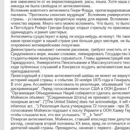
вне зависимости от их вероисповедания, расы, языка. Хотя наша с
никогда не была свободна от антисемитизма.
Вспомним животного антисемита Генри Форда, пропагандировавш
пасквиль "Протоколы сионских мудрецов". Вспомним университет
страны, - установившие процентную норму для евреев. Вспомним
членство евреев. Много чего можно вспомнить. Что было, то было.
в Питтсбурге Роберт Грегори Бауэрс открыл стрельбу по прихожан
одиннадцать и ранил шестерых.
Антисемиты существуют и вряд ли когда-нибудь исчезнут. Но так
какие происходят в нашей стране уже больше двух месяцев, не б
откровенно антиеврейскими лозунгами.
Демонстранты называют сионизм расизмом, требуют очистить от 
Средиземного моря, иными словами, ликвидировать Государство И
студенты-евреи вынуждены скрываться. Главы администраций изве
Гарвардского, Университета Пенсильвании и Массачусетского техн
ходе публичных слушаний в Конгрессе осудить антисемитские выс
преподавателей.
Происходящий в стране антисемитский шабаш не может не вернуть
историей нашей страны, к событию 10 ноября 1975 года в Генера
В этот день Ассамблея голосовала по резолюции, объявившей "си
дискриминации". Перед голосованием посол США в ООН Дэниэл П
"Организация Объединенных Наций собирается сделать антисеми
Мойнихэн объявил: "[Соединенные Штаты] не признают, не подчиня
позорным актом". ("[The United States] does not acknowledge, it will no
infamous act...") Резолюция была утверждена 72 голосами - при 35
голосования Мойнихэн подошел к послу Израиля в ООН Хаиму Герцо
чтобы слышали все, кто мог услышать: "F__k ?em!"
Отвергая антисемитизм, Мойнихэн, ставший впоследствии депутат
взгляд, сенаторов второй половины ХХ века, вряд ли отличался 
деятелей нашей страны. Президенты, начиная с первого - Джорджа