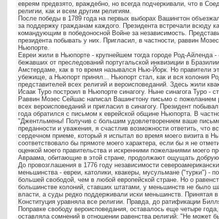
евреям предвзято, враждебно, но всегда подчеркивали, что в Со
религии, как и всем другим религиям.
После победы в 1789 года на первых выборах Вашингтон объезжал
за поддержку гражданам каждого. Президента встречали всюду как
командующим в победоносной Войне за независимость. Представ
президента побывать у них. Пригласил, в частности, раввин Мозе
Ньюпорте.
Евреи жили в Ньюпорте - крупнейшем тогда городе Род-Айленда - 
бежавших от преследований португальской инквизиции в Бразилии
Амстердаме, как в то время назывался Нью-Йорк. Но правители эт
убежище, а Ньюпорт принял... Ньюпорт стал, как и вся колония 
представителей всех религий и вероисповеданий. Здесь жили кваке
Исаак Туро построил в Ньюпорте синагогу. Ныне синагога Туро - 
Раввин Мозес Сейшас написал Вашингтону письмо с пожеланием р
всех вероисповеданий и пригласил в синагогу. Президент побывал
года обратился с письмом к еврейской общине Ньюпорта. В частно
"Джентльмены! Получив с большим удовлетворением ваше письм
преданности и уважения, я счастлив возможности ответить, что в
сердечном приеме, который я испытал во время моего визита в Нь
соответствовало бы прямоте моего характера, если бы я не отмет
оценкой моего правительства и искренними пожеланиями моего пр
Авраама, обитающие в этой стране, продолжают ощущать добрую 
До провозглашения в 1776 году независимости североамериканск
меньшинства - евреи, католики, квакеры, мусульмане ("турки") - п
большей свободой, чем в любой европейской стране. Но о равенст
большинстве колоний, ставших штатами, у меньшинств не было ш
власти, а суды редко поддерживали иски меньшинств. Принятая в
Конституция уравняла все религии. Правда, до ратификации Билл
Поправке свободу вероисповедания, оставалось еще четыре года,
оставляла сомнений в отношении равенства религий: "Не может б