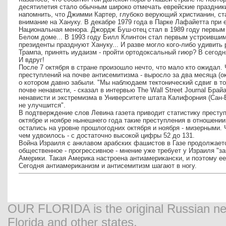
десятилетия стало обычным широко отмечать еврейские праздники
напомнить, что Джимми Картер, глубоко верующий христианин, с
внимание на Хануку. В декабре 1979 года в Парке Лафайетта при 
Национальная менора. Джордж Буш-отец стал в 1989 году первым
Белом доме... В 1993 году Билл Клинтон стал первым устроившим
президенты празднуют Хануку... И разве могло кого-либо удивит
Трампа, принять иудаизм - пройти ортодоксальный гиюр? В сегод
И вдруг!
После 7 октября в стране произошло нечто, что мало кто ожидал.
преступлений на почве антисемитизма - выросло за два месяца (ок
о котором давно забыли. "Мы наблюдаем тектонический сдвиг в то
почве ненависти, - сказал в интервью The Wall Street Journal Бра
ненависти и экстремизма в Университете штата Калифорния (Сан-Бе
не улучшится".
В подтверждение слов Левина газета приводит статистику преступ
октябре и ноябре нынешнего года такие преступления в отношени
остались на уровне прошлогодних октября и ноября - мизерными.
чем удвоилось - с достаточно высокой цифры 52 до 131.
Война Израиля с анклавом арабских фашистов в Газе продолжает
общественное - прогрессивное - мнение уже требует у Израиля "з
Америки. Такая Америка настроена антиамерикански, и поэтому е
Сегодня антиамериканизм и антисемитизм шагают в ногу.
OUR FLORIDA is the original Russian new
Florida and other states.