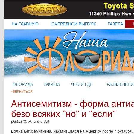
НА ГЛАВНУЮ
ОЧЕРЕДНОЙ ВЫПУСК
ГАЗЕТА
ФЛОРИДА
АФИША
ЧТО И ГДЕ
РАЗВЛЕЧЕНИ
<ВЕРНУТЬСЯ
Антисемитизм - форма анти
безо всяких "но" и "если"
(АМЕРИКА: от и до)
Волна антисемитизма, накатившаяся на Америку после 7 октября, 