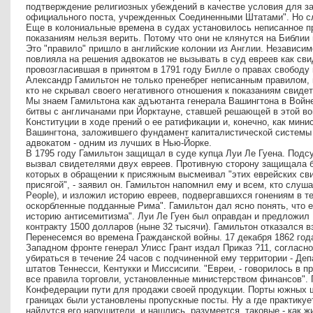
подтверждение религиозных убеждений в качестве условия для за
официального поста, учрежденных Соединенными Штатами". Но сл
Еще в колониальные времена в судах установилось неписанное пр
показаниям нельзя верить. Потому что они не клянутся на Библии 
Это "правило" пришло в английские колонии из Англии. Независим
повлияла на решения адвокатов не вызывать в суд евреев как сви
провозгласившая в принятом в 1791 году Билле о правах свободу
Александр Гамильтон не только пренебрег неписанным правилом, 
кто не скрывал своего негативного отношения к показаниям свиде
Мы знаем Гамильтона как адъютанта генерала Вашингтона в Войне 
битвы с англичанами при Йорктауне, ставшей решающей в этой вой
Конституции в ходе прений о ее ратификации и, конечно, как мин
Вашингтона, заложившего фундамент капиталистической системы 
адвокатом - одним из лучших в Нью-Йорке.
В 1795 году Гамильтон защищал в суде купца Луи Ле Гуена. Подс
вызвал свидетелями двух евреев. Противную сторону защищала бр
которых в обращении к присяжным высмеивал "этих еврейских сви
присягой", - заявил он. Гамильтон напомнил ему и всем, кто слуша
People), и изложил историю евреев, подвергавшихся гонениям в т
оскорбленные подданные Рима". Гамильтон дал ясно понять, что 
историю антисемитизма". Луи Ле Гуен был оправдан и предложил
контракту 1500 долларов (ныне 32 тысячи). Гамильтон отказался в
Перенесемся во времена Гражданской войны. 17 декабря 1862 го
Западном фронте генерал Улисс Грант издал Приказ ?11, согласн
убираться в течение 24 часов с подчиненной ему территории - Де
штатов Теннесси, Кентукки и Миссисипи. "Евреи, - говорилось в п
все правила торговли, установленные министерством финансов".
Конфедерации пути для продажи своей продукции. Порты южных ш
границах были установлены пропускные посты. Ну а где практикует
найдутся его нарушители, и нашлись, разумеется, таковые - как ж