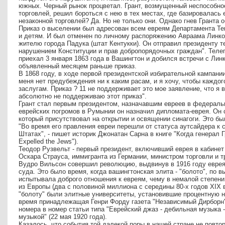
южных. Черный рынок процветал. Грант, возмущенный неспособнос
торговлей, решил бороться с нею в тех местах, где базировалась
незаконной торговлей? Да. Но не только они. Однако гнев Гранта
Приказ о выселении был адресован всем евреям Департамента Те
и детям. И был отменен по личному распоряжению Авраама Линкол
жителю города Падука (штат Кентукки). Он отправил президенту т
нарушением Конституции и прав добропорядочных граждан". Теле
приехал 3 января 1863 года в Вашингтон и добился встречи с Лин
объявленный месяцем раньше приказ.
В 1868 году, в ходе первой президентской избирательной кампании
меня нет предубеждения ни к каким расам, и я хочу, чтобы каждо
заслугам. Приказ ? 11 не поддерживает это мое заявление, что я 
абсолютно не поддерживаю этот приказ".
Грант стал первым президентом, назначавшим евреев в федераль
еврейских погромов в Румынии он назначил дипломата-еврея. Он 
который присутствовал на открытии и освящении синагоги. Это был
"Во время его правления евреи перешли от статуса аутсайдера к
Штатах", - пишет историк Джонатан Сарна в книге "Когда генерал Г
Expelled the Jews").
Теодор Рузвельт - первый президент, включивший еврея в кабинет
Оскара Страуса, иммигранта из Германии, министром торговли и т
Вудро Вильсон совершил революцию, выдвинув в 1916 году еврея
суда. Это было время, когда вашингтонская элита - "болото", по 
испытывала доброго отношения к евреям, чему в немалой степен
из Европы (два с половиной миллиона с середины 80-х годов XIX в
"болоту" были элитные университеты, установившие процентную н
время принадлежащая Генри Форду газета "Независимый Дирборн" (
номера в номер статьи типа "Еврейский джаз - дебильная музыка 
музыкой" (22 мая 1920 года).
Казалось, что события той далекой поры в нашей стране не повтор