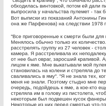
"сводить в крапиву", что означало расс
обходилась винтовкой, потом ей дали пи
выпросила у начальства пулемет - так б
Вот выписки из показаний Антонины Гин
она же Парфенова) на следствии 1978 г
"Все приговоренные к смерти были для
Менялось обычно только их количество
расстрелять группу из 27 человек - сто
камера. Я расстреливала их неподалеку
от нее был овраг, заросший крапивой. 
лицом к яме. Мне выкатывали мой пулем
становилась на колени и стреляла до те
сваливались в яму". "Я не знала тех, ко
меня не знали. Поэтому стыдно мне пе
очередь, подойдешь к яме, а кое-кто ещ
стреляла им в голову из пистолета, что
некоторым был подвешен кусок фанеры 
Некоторые из них перед смертью что-то