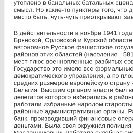
утоплено в банальных батальных сцен
смысл. Но какие-то пунктиры того, что 
место быть, чуть-чуть приоткрывают за
В действительности в ноябре 1941 года
Брянской, Орловской и Курской област
автономное Русское фашистское госуда
районов этих областей (население - 58
мест плюс военнопленные разбитых сов
Государство это имело все формальные
демократического управления, а по пл
средних размеров европейскую страну -
Бельгия. Высшим органом власти был в
делегатов которого избирались в район
работали избранные народом старосты
районные административные органы. Р
банк, производивший финансовые опер
деньгами. Была своя окружная полиция 
Масленниковым. Работала судебная сис