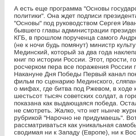
А есть еще программа "Основы государ
политики". Она ждет подписи президен
"Основы" под руководством Сергея Ива
бывшего главы администрации президе
КГБ, в прошлом порученца самого Андр
(не к ночи будь помянут) министр куль
Мединский, который за два года наклеп
книг по истории России. Этот, прости, г
росчерком пера все поражения России 
Накануне Дня Победы Первый канал по
фильм по сценарию Мединского, сляпан
о мифах, где битва под Ржевом, в ходе 
шестьсот тысяч советских солдат, а гор
показана как выдающаяся победа. Ост
не смотреть. Жалко, что нет нынче журн
рубрикой "Нарочно не придумаешь". Вот
рассматриваться как уникальная самоб
сводимая ни к Западу (Европе), ни к Вос