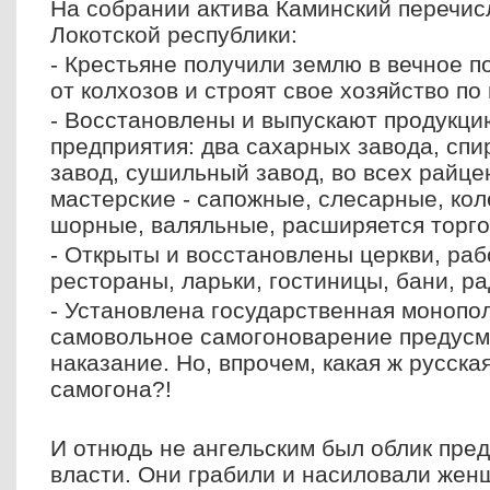
На собрании актива Каминский перечис
Локотской республики:
- Крестьяне получили землю в вечное п
от колхозов и строят свое хозяйство по
- Восстановлены и выпускают продукц
предприятия: два сахарных завода, спи
завод, сушильный завод, во всех райц
мастерские - сапожные, слесарные, ко
шорные, валяльные, расширяется торго
- Открыты и восстановлены церкви, ра
рестораны, ларьки, гостиницы, бани, ра
- Установлена государственная монопол
самовольное самогоноварение предусм
наказание. Но, впрочем, какая ж русска
самогона?!
И отнюдь не ангельским был облик пре
власти. Они грабили и насиловали жен