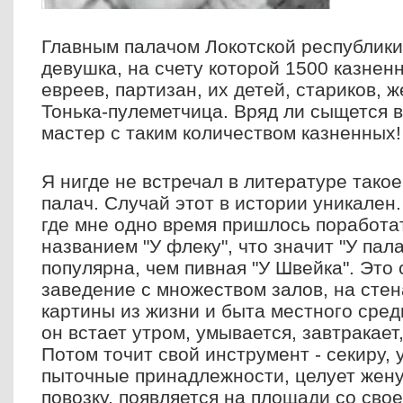
Главным палачом Локотской республики
девушка, на счету которой 1500 казнен
евреев, партизан, их детей, стариков, 
Тонька-пулеметчица. Вряд ли сыщется в
мастер с таким количеством казненных!
Я нигде не встречал в литературе тако
палач. Случай этот в истории уникален
где мне одно время пришлось поработат
названием "У флеку", что значит "У пал
популярна, чем пивная "У Швейка". Это
заведение с множеством залов, на стен
картины из жизни и быта местного сред
он встает утром, умывается, завтракает
Потом точит свой инструмент - секиру,
пыточные принадлежности, целует жену
повозку, появляется на площади со сво