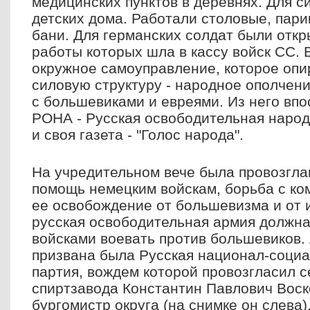
медицинских пунктов в деревнях. Для с
детских дома. Работали столовые, пари
бани. Для германских солдат были откр
работы которых шла в кассу войск СС.
окружное самоуправление, которое опи
силовую структуру - народное ополчени
с большевиками и евреями. Из него впо
РОНА - Русская освободительная народ
и своя газета - "Голос народа".
На учредительном вече была провозгла
помощь немецким войскам, борьба с ко
ее освобождение от большевизма и от 
русская освободительная армия должна
войсками воевать против большевиков.
призвана была Русская национал-социа
партия, вождем которой провозгласил 
спиртзавода Константин Павлович Воско
бургомистр округа (на снимке он слева)