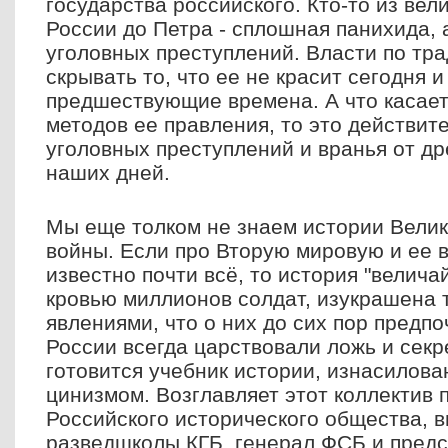
государства российского. Кто-то из вели
России до Петра - сплошная панихида, 
уголовных преступлений. Власти по тр
скрывать то, что ее не красит сегодня и
предшествующие времена. А что касает
методов ее правления, то это действит
уголовных преступлений и вранья от д
наших дней.
Мы еще толком не знаем истории Вели
войны. Если про Вторую мировую и ее
известно почти всё, то история "велича
кровью миллионов солдат, изукрашена
явлениями, что о них до сих пор предп
России всегда царствовали ложь и секр
готовится учебник истории, изнасилов
цинизмом. Возглавляет этот коллектив 
Российского исторического общества, 
разведшколы КГБ, генерал ФСБ и предс