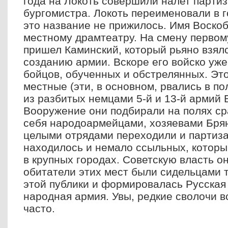
года на Локоть совершили налет партиз
бургомистра. Локоть переименовали в г
это название не прижилось. Имя Воско
местному драмтеатру. На смену первом
пришел Каминский, который рьяно взялс
созданию армии. Вскоре его войско уж
бойцов, обученных и обстрелянных. Это
местные (эти, в основном, рвались в п
из разбитых немцами 5-й и 13-й армий 
Вооружение они подбирали на полях с
себя народоармейцами, хозяевами Брянс
целыми отрядами переходили и партиза
находилось и немало ссыльных, котор
в крупных городах. Советскую власть о
обитатели этих мест были сидельцами т
этой публики и формировалась Русская
народная армия. Увы, редкие сволочи 
часто.