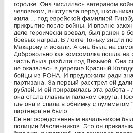
городке. Она числилась ветераном вой
человеком, выступала перед школьника
жила ... под еврейской фамилией Гинзб
прикрытие после войны. И вполне закон
деле героически воевал, был ранен в б
боевых наград. В Локте Тоньку знали п
Макарову и искали. А она была на сам
Добровольно как комсомолка пошла на 
часть была разбита под Вязьмой. Она с
не оказалась в деревне Красный Колоде
бойцы из РОНА. И предложили ради зна
партизана. За первый расстрел ей дали
рублей. И ей понравилась эта работа -
она стала главным палачом округа. Пос
где она и спала в обнимку с пулеметом 
партнера не было.
Ее непосредственным начальником был
полиции Масленников. Это он приказыв