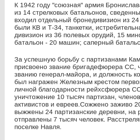
К 1942 году "союзная" армия Бронислав
из 14 стрелковых батальонов, сведенных
входил отдельный бронедивизион из 24 
были КВ и Т-34, танкетки, истребитель
дивизион из 36 полевых орудий, 15 ми
батальон - 20 машин; саперный баталь
За успешную борьбу с партизанами Ка
присвоено звание бригадефюрера СС, ч
званию генерал-майора, и должность к
был награжен Железным крестом первог
личной благодарности рейхсфюрера СС
уничтожение 10 тысяч партизан, членов
активистов и евреев.Сожжено заживо 2
выжжены 24 партизанские деревни, на 
отправлены 7 тысяч человек. Расстреля
поселке Навля.