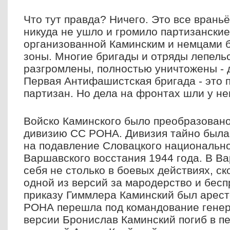
Что тут правда? Ничего. Это все врань
никуда не ушло и громило партизанские
организованной Каминским и немцами 
зоны. Многие бригады и отряды лепель
разгромлены, полностью уничтожены - д
Первая Антифашистская бригада - это 
партизан. Но дела на фронтах шли у н
Войско Каминского было преобразовано
дивизию СС РОНА. Дивизия тайно была
на подавление Словацкого национально
Варшавского восстания 1944 года. В В
себя не столько в боевых действиях, ск
одной из версий за мародерство и бесп
приказу Гиммлера Каминский был арест
РОНА перешла под командование генер
версии Бронислав Каминский погиб в п