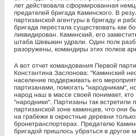
лет действовала сформированная немц
предателей бригада Каминского. В рез
партизанской агентуры в бригаду и ра
бригада перестала существовать как б
ликвидирован. Каминский, его заместит
штаба Шевыкин удрали. Один полк разб
разоружены, командиры этих полков ар
А вот отчет командования Первой парт
Константина Заслонова: "Каминский не
население поддерживать его мероприят
партизанами, помогать "народникам", но
народ наш в массе своей понимает, кто 
"народники". Партизаны так встретили 
партизанской зоне каминцев, что они 
на грабежи в окрестные деревни только
бронетранспортерах. Предателю Каминс
бригадой пришлось убраться в другое м