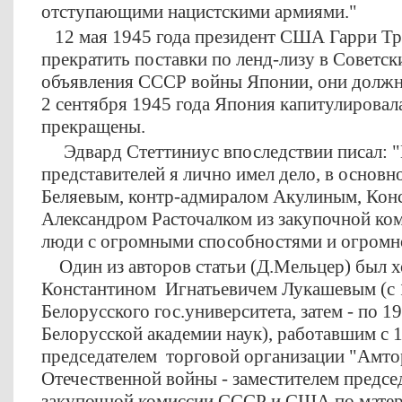
отступающими нацистскими армиями."
12 мая 1945 года президент США Гарри Тр
прекратить поставки по ленд-лизу в Советск
объявления СССР войны Японии, они должн
2 сентября 1945 года Япония капитулировал
прекращены.
Эдвард Стеттиниус впоследствии писал: "
представителей я лично имел дело, в основн
Беляевым, контр-адмиралом Акулиным, Кон
Александром Расточалком из закупочной ком
люди с огромными способностями и огромно
Один из авторов статьи (Д.Мельцер) был х
Константином Игнатьевичем Лукашевым (с 1
Белорусского гос.университета, затем - по 19
Белорусской академии наук), работавшим с 
председателем торговой организации "Амтор
Отечественной войны - заместителем предсе
закупочной комиссии СССР и США по мате