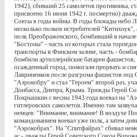
1942), сбивший 25 самолетов противника, с
присвоено 16 июня 1942 г. посмертно) дваж
Союза в годы войны. В годы блокады небо 
несколько полков истребителей "Китихоук", 
полк Преображенского, бомбивший в начале 
"Бостоны" - часть из которых стала торпедо
транспорты в Финском заливе, часть - бомб
бомбили артиллерийские батареи фашистов
осажденный город, помогали прорвать и сня
Лавриненков после разгрома фашистов под 
"Аэрокобру" и стал "Героем" второй раз, уч
Донбасса, Днепра, Крыма. Трижды Герой Со
Покрышкин с весны 1943 года воевал на "Аэр
гитлеровских самолетов. Именно там зазвуч
немцев: "Внимание, внимание! В воздухе По
командованием воевал уже полк, а затем див
"Аэрокобрах". На "Спитфайрах" сбивал нем
ас - дважды Герой Советского Союза Вороже