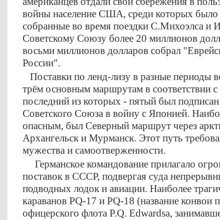
американцев отдали свои сбережения в польз
войны население США, среди которых было 
собранные во время поездки С.Михоэлса и 
Советскому Союзу более 20 миллионов долла
восьми миллионов долларов собрал "Еврейс
России".
Поставки по ленд-лизу в разные периоды 
трём основным маршрутам в соответствии с
последний из которых - пятый был подписан
Советского Союза в войну с Японией. Наибо
опасным, был Северный маршрут через аркт
Архангельск и Мурманск. Этот путь требова
мужества и самоотверженности.
Германское командование прилагало огром
поставок в СССР, подвергая суда непрерыв
подводных лодок и авиации. Наиболее траги
караванов PQ-17 и PQ-18 (название конвои 
офицерского флота P.Q. Edwardsa, занимавш