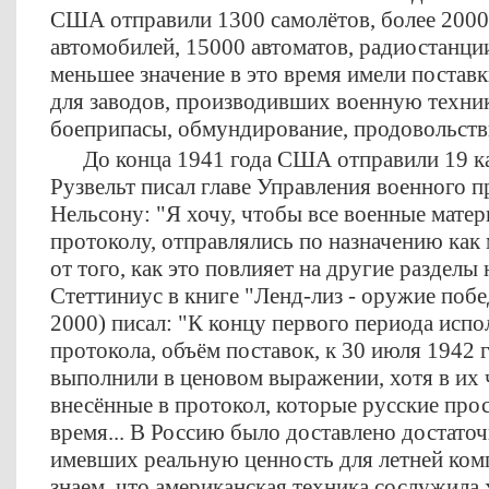
США отправили 1300 самолётов, более 2000
автомобилей, 15000 автоматов, радиостанци
меньшее значение в это время имели постав
для заводов, производивших военную техник
боеприпасы, обмундирование, продовольстви
До конца 1941 года США отправили 19 кара
Рузвельт писал главе Управления военного 
Нельсону: "Я хочу, чтобы все военные мате
протоколу, отправлялись по назначению как
от того, как это повлияет на другие раздел
Стеттиниус в книге "Ленд-лиз - оружие побе
2000) писал: "К концу первого периода исп
протокола, объём поставок, к 30 июля 1942 
выполнили в ценовом выражении, хотя в их 
внесённые в протокол, которые русские прос
время... В Россию было доставлено достато
имевших реальную ценность для летней комп
знаем, что американская техника сослужил