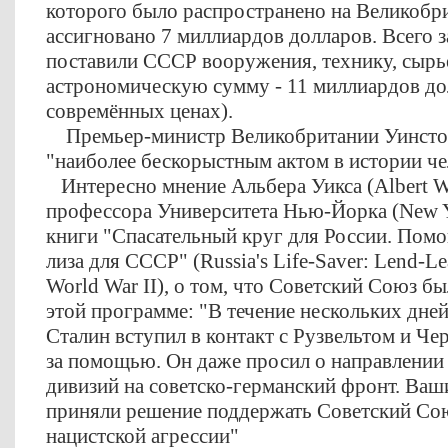
которого было распространено на Великобр
ассигновано 7 миллиардов долларов. Всего
поставили СССР вооружения, технику, сырьё
астрономическую сумму - 11 миллиардов дол
совремённых ценах).
Премьер-министр Великобритании Уинстон 
"наиболее бескорыстным актом в истории че
Интересно мнение Альбера Уикса (Albert W
профессора Университета Нью-Йорка (New Yo
книги "Спасательный круг для России. Пом
лиза для СССР" (Russia's Life-Saver: Lend-Lea
World War II), о том, что Советский Союз бы
этой программе: "В течение нескольких дней
Сталин вступил в контакт с Рузвельтом и Че
за помощью. Он даже просил о направлении
дивизий на советско-германский фронт. Ваш
приняли решение поддержать Советский Со
нацистской агрессии"