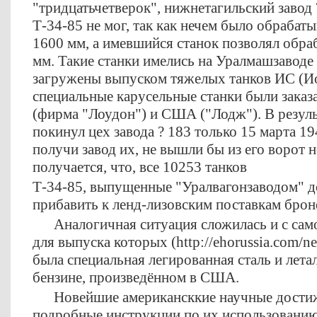
"тридцатьчетверок", нижнетагильский завод 
Т-34-85 не мог, так как нечем было обрабат
1600 мм, а имевшийся станок позволял обра
мм. Такие станки имелись на Уралмашзаводе и
загружены выпуском тяжелых танков ИС (И
специальные карусельные станки были заказ
(фирма "Лоудон") и США ("Лодж"). В резуль
покинул цех завода ? 183 только 15 марта 194
получи завод их, не вышли бы из его ворот н
получается, что, все 10253 танков
Т-34-85, выпущенные "Уралвагонзаводом" д
прибавить к ленд-лизовским поставкам брон
Аналогичная ситуация сложилась и с само
для выпуска которых (http://ehorussia.com/
была специальная легированная сталь и лета
бензине, произведённом в США.
Новейшие американсккие научные достиже
подробные инструкции по их использовани