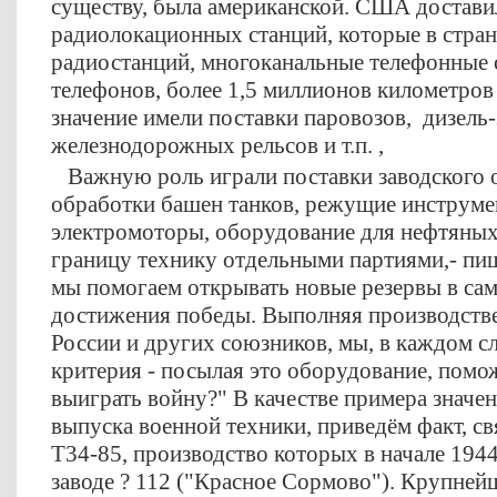
существу, была американской. США достав
радиолокационных станций, которые в стран
радиостанций, многоканальные телефонные 
телефонов, более 1,5 миллионов километров
значение имели поставки паровозов, дизель-
железнодорожных рельсов и т.п. ,
Важную роль играли поставки заводского о
обработки башен танков, режущие инструмен
электромоторы, оборудование для нефтяных 
границу технику отдельными партиями,- пиш
мы помогаем открывать новые резервы в са
достижения победы. Выполняя производств
России и других союзников, мы, в каждом сл
критерия - посылая это оборудование, помо
выиграть войну?" В качестве примера значе
выпуска военной техники, приведём факт, с
Т34-85, производство которых в начале 1944
заводе ? 112 ("Красное Сормово"). Крупней