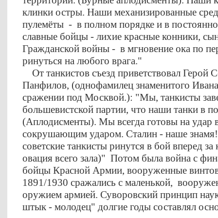
территории. (Бурные аплодисменты). Наши 
клинки остры. Наши механизированные средс
пулемёты - в полном порядке и в постоянн
славные бойцы - лихие красные конники, сын
Гражданской войны - в мгновение ока по пе
ринуться на любого врага."
От танкистов съезд приветствовал Герой С
Панфилов, (однофамилец знаменитого Ивана
сражении под Москвой.): "Мы, танкисты зав
большевистской партии, что наши танки в п
(Аплодисменты). Мы всегда готовы на удар 
сокрушающим ударом. Сталин - наше знамя!
советские танкисты ринутся в бой вперед з
овация всего зала)" Потом была война с фин
бойцы Красной Армии, вооруженные винто
1891/1930 сражались с маленькой, вооруже
оружием армией. Суворовский принцип наук
штык - молодец" долгие годы составлял ос