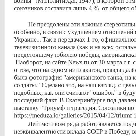
войны" (М.Политиздат, 1947), в которой отм
союзников составила лишь 4 % от общего об
Не преодолены эти ложные стереотипы 
особенно, в связи с ухудшением отношений 
Украине... Так в передачах 1-го, официально
телевизионного канала (как и на всех остал
предстоящему юбилею победы, американска
Наоборот, на сайте News.ru от 30 марта с.г
о том, что на одном из плакатов, правда далё
была фотография "американского танка, на 
солдаты." Сделано это, на наш взгляд, с це
подобных, как они считают "ошибок" в буду
последний факт. В Екатеринбурге под давл
выставку "Триумф и трагедия. Союзники во
https://meduza.io/galleries/2015/04/12/triumf-
Лейтмотивом ряда работ, является под
неэквивалентности вклада СССР в Победу, 