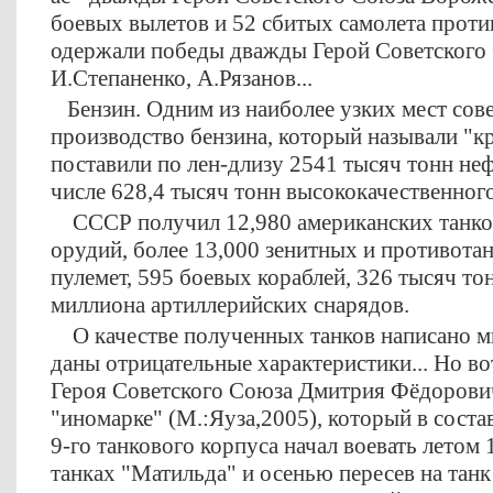
боевых вылетов и 52 сбитых самолета проти
одержали победы дважды Герой Советского 
И.Степаненко, А.Рязанов...
Бензин. Одним из наиболее узких мест сов
производство бензина, который называли 
поставили по лен-длизу 2541 тысяч тонн неф
числе 628,4 тысяч тонн высококачественног
СССР получил 12,980 американских танков
орудий, более 13,000 зенитных и противота
пулемет, 595 боевых кораблей, 326 тысяч то
миллиона артиллерийских снарядов.
О качестве полученных танков написано мн
даны отрицательные характеристики... Но во
Героя Советского Союза Дмитрия Фёдорович
"иномарке" (М.:Яуза,2005), который в соста
9-го танкового корпуса начал воевать летом 
танках "Матильда" и осенью пересев на тан