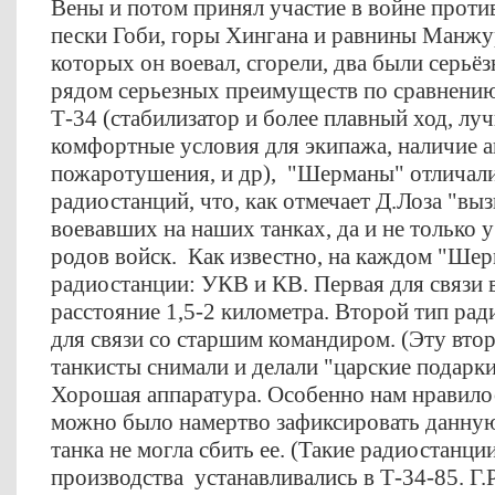
Вены и потом принял участие в войне проти
пески Гоби, горы Хингана и равнины Манжур
которых он воевал, сгорели, два были серьё
рядом серьезных преимуществ по сравнению
Т-34 (стабилизатор и более плавный ход, лу
комфортные условия для экипажа, наличие а
пожаротушения, и др), "Шерманы" отличали
радиостанций, что, как отмечает Д.Лоза "выз
воевавших на наших танках, да и не только у
родов войск. Как известно, на каждом "Шер
радиостанции: УКВ и КВ. Первая для связи в
расстояние 1,5-2 километра. Второй тип ра
для связи со старшим командиром. (Эту вто
танкисты снимали и делали "царские подарки"
Хорошая аппаратура. Особенно нам нравилось
можно было намертво зафиксировать данную
танка не могла сбить ее. (Такие радиостанци
производства устанавливались в Т-34-85. Г.Р