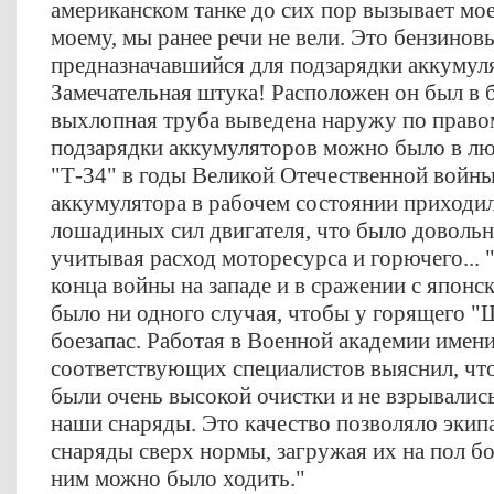
американском танке до сих пор вызывает мое
моему, мы ранее речи не вели. Это бензино
предназначавшийся для подзарядки аккумул
Замечательная штука! Расположен он был в б
выхлопная труба выведена наружу по правом
подзарядки аккумуляторов можно было в лю
"Т-34" в годы Великой Отечественной войн
аккумулятора в рабочем состоянии приходил
лошадиных сил двигателя, что было доволь
учитывая расход моторесурса и горючего... "
конца войны на западе и в сражении с японс
было ни одного случая, чтобы у горящего "
боезапас. Работая в Военной академии имени
соответствующих специалистов выяснил, чт
были очень высокой очистки и не взрывались
наши снаряды. Это качество позволяло экип
снаряды сверх нормы, загружая их на пол бо
ним можно было ходить."