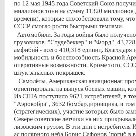
по 12 мая 1945 года Советский Союз получ
миллионов тонн на сумму 11320 миллионов д
времени), которые способствовали тому, что
СССР смогло рости быстрыми темпами.
Автомобили. За годы войны было получено
грузовиков "Студебеккер" и "Форд", 43,728
амфибий - всего 410,318 единиц. Благодаря 
мобильность и боеспособность Красной Арм
оперативные возможности. Кроме того, ССС
штук запасных покрышек.
Самолёты. Американская авиационная про
ориентирована на выпуск боевых машин, к
Из США поступило 9621 истребителей, в том
"Аэрокобра", 3632 бомбардировщика, в том 
(стратегических), участие которых было зам
Севере советские летчики на них прикрывали
лизовским грузом. В эти дни с истребителя 
ас полярного неба Борис Сафонов (погиб в