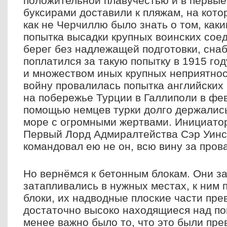
положительной плавучестью и в первые
буксирами доставили к пляжам, на кото
как не Черчиллю было знать о том, как
попытка высадки крупных воинских сое
берег без надлежащей подготовки, снаб
поплатился за такую попытку в 1915 го
и множеством иных крупных неприятно
войну провалилась попытка английских 
на побережье Турции в Галлиполи в фев
помощью немцев турки долго держались
море с огромными жертвами. Инициато
Первый Лорд Адмиралтейства Сэр Уинс
командовал ею не он, всю вину за прова
Но вернёмся к бетонным блокам. Они з
затапливались в нужных местах, к ним
блоки, их надводные плоские части пре
достаточно высоко находящиеся над по
менее важно было то, что это были пр