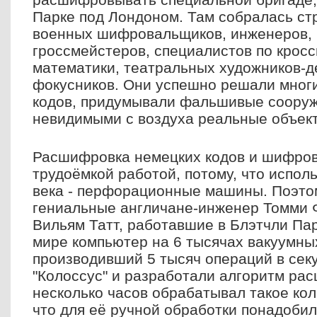
Парке под Лондоном. Там собралась ст
военных шифровальщиков, инженеров,
гроссмейстеров, специалистов по крос
математики, театральных художников-д
фокусников. Они успешно решали мног
кодов, придумывали фальшивые сооруж
невидимыми с воздуха реальные объек
Расшифровка немецких кодов и шифров
трудоёмкой работой, потому, что испол
века - перфорационные машины. Поэтом
гениальные англичане-инженер Томми 
Вильям Татт, работавшие в Блэтчли Пар
мире компьютер на 6 тысячах вакуумны
производивший 5 тысяч операций в сек
"Колоссус" и разработали алгоритм ра
несколько часов обрабатывал такое ко
что для её ручной обработки понадобил