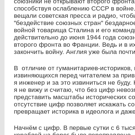
союзники не открывают второго фронта
способствуя ослаблению СССР в войне
вещали советская пресса и радио, чтоб
"бездействие союзных стран" бездарно
войной товарища Сталина и его команд
действительно до июня 1944 года союз
второго фронта во Франции. Ведь и в и
закончить войну. Англия уже была почт
В отличие от гуманитариев-историков, 
извиняющихся перед читателем за прив
я инженер и за это извиниться не буду
я не вижу и считаю, что без цифр нево
представить масштабы исторических со
отсутствие цифр позволяет искажать со
превращает историка в идеолога и даже
Начнём с цифр. В первые сутки с 6 тыс
кораблей на берег было переправлено 