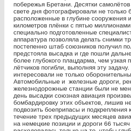
побережья Бретани. Десятки самолётов 
свете дня фотографировали не только б
расположенные в глубине сооружения 
километров плёнки с пятью миллионами
специально подготовленные специалис
аппаратура позволяла делать снимки т
постепенно штаб союзников получил пол
предстояла высадка и где пошли дальн
более глубокого плацдарма, чем узкая 
лётчиков погибли, выполняя эту задачу
интересовали не только оборонительны
Автомобильные и железные дороги, рек
железнодорожные станции были не мен
день высадки союзная авиация произв
бомбардировку этих объектов, лишив н
подвозить боеприпасы и подкрепления к
течение трех предыдущих месяцев ави
на немецкие позиции и дороги 66 тысяч 
расходовалась только на то, чтобы глу