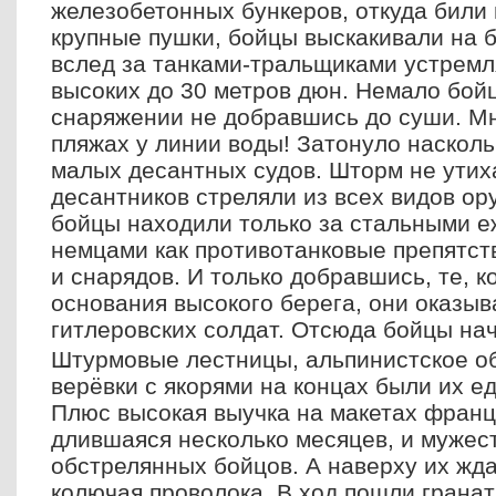
железобетонных бункеров, откуда били
крупные пушки, бойцы выскакивали на 
вслед за танками-тральщиками устремл
высоких до 30 метров дюн. Немало бойц
снаряжении не добравшись до суши. М
пляжах у линии воды! Затонуло насколь
малых десантных судов. Шторм не утих
десантников стреляли из всех видов ор
бойцы находили только за стальными 
немцами как противотанковые препятств
и снарядов. И только добравшись, те, к
основания высокого берега, они оказыв
гитлеровских солдат. Отсюда бойцы на
Штурмовые лестницы, альпинистское о
верёвки с якорями на концах были их е
Плюс высокая выучка на макетах франц
длившаяся несколько месяцев, и мужес
обстрелянных бойцов. А наверху их жд
колючая проволока. В ход пошли грана