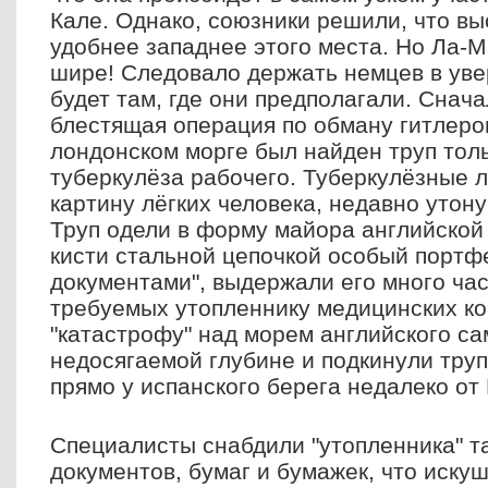
Кале. Однако, союзники решили, что вы
удобнее западнее этого места. Но Ла-М
шире! Следовало держать немцев в уве
будет там, где они предполагали. Снач
блестящая операция по обману гитлеро
лондонском морге был найден труп толь
туберкулёза рабочего. Туберкулёзные л
картину лёгких человека, недавно утон
Труп одели в форму майора английской 
кисти стальной цепочкой особый портф
документами", выдержали его много час
требуемых утопленнику медицинских ко
"катастрофу" над морем английского са
недосягаемой глубине и подкинули труп
прямо у испанского берега недалеко от
Специалисты снабдили "утопленника" т
документов, бумаг и бумажек, что иск