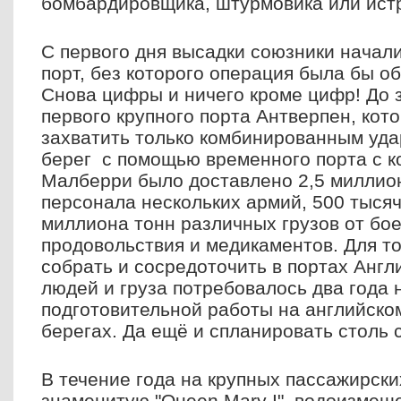
бомбардировщика, штурмовика или ист
С первого дня высадки союзники начал
порт, без которого операция была бы о
Снова цифры и ничего кроме цифр! До 
первого крупного порта Антверпен, ко
захватить только комбинированным уда
берег с помощью временного порта с 
Малберри было доставлено 2,5 миллион
персонала нескольких армий, 500 тыся
миллиона тонн различных грузов от бо
продовольствия и медикаментов. Для то
собрать и сосредоточить в портах Англ
людей и груза потребовалось два года
подготовительной работы на английско
берегах. Да ещё и спланировать столь
В течение года на крупных пассажирски
знаменитую "Queen Mary I", водоизмеще