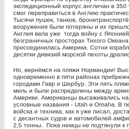
экспедиционный корпус англичан в 350
смог переправиться в Англию практичес
Тысячи пушек, танков, бронетранспортё
вооружения были потеряны и их пришло
Англия вела уже тогда войну с Японией
безграничных просторах Тихого Океана.
присоединилась Америка. Сотни корабл
десятки дивизий морской пехоты драли
Но, вернёмся на пляжи Нормандии! Выс
одновременно в пяти районах прибреж
городами Гавр и Шербур. Эти пять пляж
миль и были распределены между арми
Америки. Американцы высаживались на 
условные названия - Utah и Omaha. В 
войска и техника, как я уже писал, дост
с десантных судов и автомобилей амф
2,5 тонны. Пока немцы не подтянули к