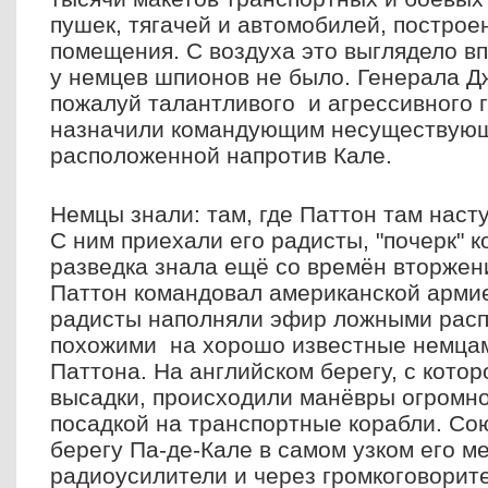
пушек, тягачей и автомобилей, постро
помещения. С воздуха это выглядело в
у немцев шпионов не было. Генерала Д
пожалуй талантливого и агрессивного 
назначили командующим несуществующ
расположенной напротив Кале.
Немцы знали: там, где Паттон там наст
С ним приехали его радисты, "почерк" 
разведка знала ещё со времён вторжен
Паттон командовал американской арми
радисты наполняли эфир ложными расп
похожими на хорошо известные немцам
Паттона. На английском берегу, с кото
высадки, происходили манёвры огромно
посадкой на транспортные корабли. Со
берегу Па-де-Кале в самом узком его 
радиоусилители и через громкоговорит