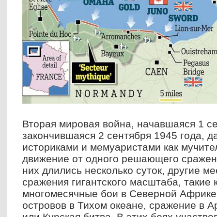
Вторая мировая война, начавшаяся 1 се
закончившаяся 2 сентября 1945 года, д
историками и мемуаристами как мучите
движение от одного решающего сражени
них длились несколько суток, другие м
сражения гигантского масштаба, такие 
многомесячные бои в Северной Африке
островов в Тихом океане, сражение в А
или Курская битва. В этих боях участв