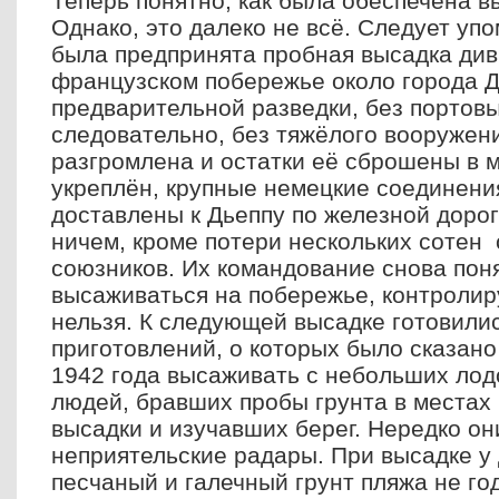
Теперь понятно, как была обеспечена в
Однако, это далеко не всё. Следует упо
была предпринята пробная высадка див
французском побережье около города Д
предварительной разведки, без портов
следовательно, без тяжёлого вооружен
разгромлена и остатки её сброшены в 
укреплён, крупные немецкие соединени
доставлены к Дьеппу по железной дорог
ничем, кроме потери нескольких сотен
союзников. Их командование снова поня
высаживаться на побережье, контроли
нельзя. К следующей высадке готовилис
приготовлений, о которых было сказан
1942 года высаживать с небольших лод
людей, бравших пробы грунта в местах
высадки и изучавших берег. Нередко о
неприятельские радары. При высадке у 
песчаный и галечный грунт пляжа не го