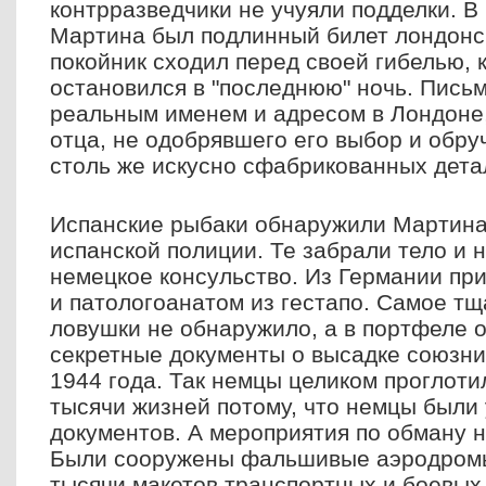
контрразведчики не учуяли подделки. В
Мартина был подлинный билет лондонск
покойник сходил перед своей гибелью, к
остановился в "последнюю" ночь. Пись
реальным именем и адресом в Лондоне,
отца, не одобрявшего его выбор и обру
столь же искусно сфабрикованных дета
Испанские рыбаки обнаружили Мартина
испанской полиции. Те забрали тело и 
немецкое консульство. Из Германии пр
и патологоанатом из гестапо. Самое т
ловушки не обнаружило, а в портфеле 
секретные документы о высадке союзни
1944 года. Так немцы целиком проглоти
тысячи жизней потому, что немцы были
документов. А мероприятия по обману 
Были сооружены фальшивые аэродромы,
тысячи макетов транспортных и боевых 