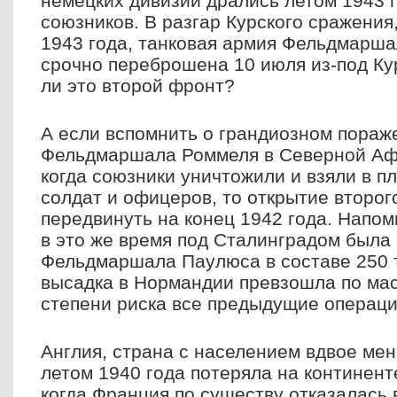
немецких дивизий дрались летом 1943 г
союзников. В разгар Курского сражения
1943 года, танковая армия Фельдмарш
срочно переброшена 10 июля из-под Ку
ли это второй фронт?
А если вспомнить о грандиозном пораж
Фельдмаршала Роммеля в Северной Афр
когда союзники уничтожили и взяли в п
солдат и офицеров, то открытие второ
передвинуть на конец 1942 года. Напом
в это же время под Сталинградом была
Фельдмаршала Паулюса в составе 250 т
высадка в Нормандии превзошла по мас
степени риска все предыдущие операци
Англия, страна с населением вдвое ме
летом 1940 года потеряла на континент
когда Франция по существу отказалась 