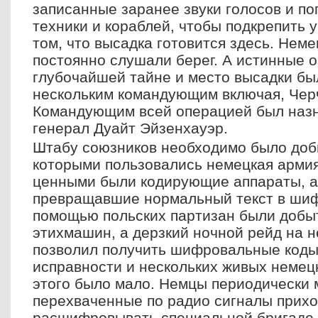
записанные заранее звуки голосов и по
техники и кораблей, чтобы подкрепить 
том, что высадка готовится здесь. Нем
постоянно слушали берег. А истинные 
глубочайшей тайне и место высадки бы
нескольким командующим включая, Черч
Командующим всей операцией был наз
генерал Дуайт Эйзенхауэр.
Штабу союзников необходимо было доб
которыми пользовались немецкая армия
ценными были кодирующие аппараты, а
превращавшие нормальный текст в шиф
помощью польских партизан были добы
этихмашин, а дерзкий ночной рейд на 
позволил получить шифровальные коды,
исправности и нескольких живых немецк
этого было мало. Немцы периодически 
перехваченные по радио сигналы прих
расшифровывать специальной бригаде,