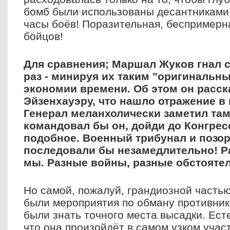
бомб были использованы десантниками 
часы боёв! Поразительная, беспримерн
бойцов!
Для сравнения; Маршал Жуков гнал с
раз - минируя их таким "оригинальн
экономии времени. Об этом он расск
Эйзенхауэру, что нашло отражение в
Генерал меланхолически заметил там 
командовал бы он, дойди до Конгрес
подобное. Военный трибунал и позор
последовали бы незамедлительно! Р
мы. Разные войны, разные обстоятел
Но самой, пожалуй, грандиозной часть
были мероприятия по обману противни
были знать точного места высадки. Ест
что она произойдёт в самом узком учас