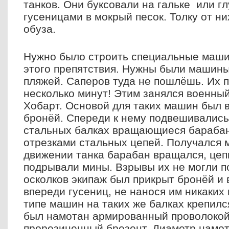
танков. Они буксовали на гальке или г
гусеницами в мокрый песок. Толку от н
обуза.
Нужно было строить специальные маши
этого препятствия. Нужны были машин
пляжей. Саперов туда не пошлёшь. Их 
несколько минут! Этим занялся военны
Хобарт. Основой для таких машин был в
бронёй. Спереди к нему подвешивалис
стальных балках вращающиеся бараба
отрезками стальных цепей. Получался 
движении танка барабан вращался, цеп
подрывали мины. Взрывы их не могли по
осколков экипаж был прикрыт бронёй и
впереди гусениц, не нанося им никаких
типе машин на таких же балках крепилс
был намотан армированный проволокой
прорезиненный брезент. Диаметр намо