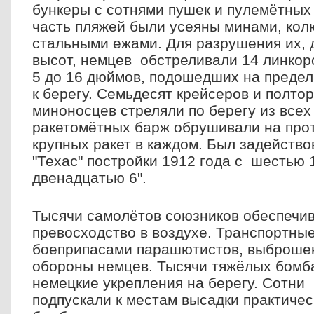
бункеры с сотнями пушек и пулемётных 
часть пляжей были усеяны минами, кол
стальными ежами. Для разрушения их, 
высот, немцев обстреливали 14 линкоро
5 до 16 дюймов, подошедших на предел
к берегу. Семьдесят крейсеров и полто
миноносцев стреляли по берегу из всех
ракетомётных барж обрушивали на прот
крупных ракет в каждом. Был задейств
"Техас" постройки 1912 года с шестью 
двенадцатью 6".
Тысячи самолётов союзников обеспечи
превосходство в воздухе. Транспортны
боеприпасами парашютистов, выброшен
обороны немцев. Тысячи тяжёлых бом
немецкие укрепления на берегу. Сотни
подпускали к местам высадки практичес