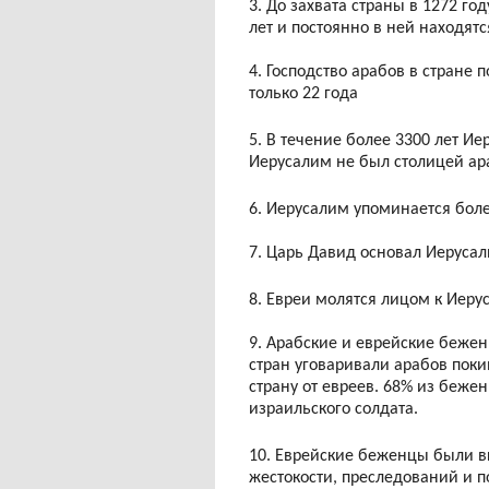
3. До захвата страны в 1272 го
лет и постоянно в ней находятс
4. Господство арабов в стране 
только 22 года
5. В течение более 3300 лет И
Иерусалим не был столицей ар
6. Иерусалим упоминается более
7. Царь Давид основал Иерусал
8. Евреи молятся лицом к Иеру
9. Арабские и еврейские бежен
стран уговаривали арабов поки
страну от евреев. 68% из беже
израильского солдата.
10. Еврейские беженцы были в
жестокости, преследований и п