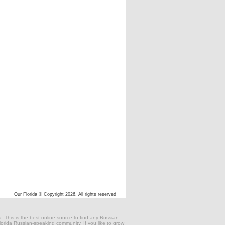
Our Florida © Copyright 2026. All rights reserved
 This is the best online source to find any Russian
 Florida Russian-speaking community. If you like to grow