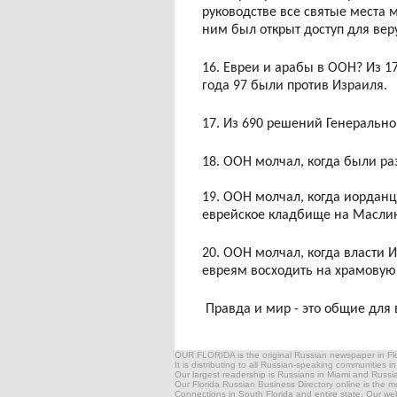
руководстве все святые места 
ним был открыт доступ для вер
16. Евреи и арабы в ООН? Из 1
года 97 были против Израиля.
17. Из 690 решений Генерально
18. ООН молчал, когда были р
19. ООН молчал, когда иордан
еврейское кладбище на Маслин
20. ООН молчал, когда власти 
евреям восходить на храмовую 
Правда и мир - это общие для в
OUR FLORIDA is the original Russian newspaper in Flor
It is distributing to all Russian-speaking communities i
Our largest readership is Russians in Miami and Russ
Our Florida Russian Business Directory online is the 
Connections in South Florida and entire state. Our websi