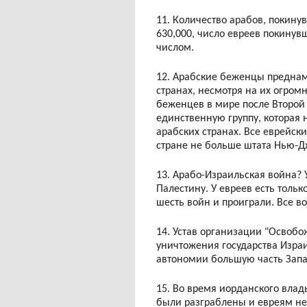
11. Количество арабов, покину
630,000, число евреев покинув
числом.
12. Арабские беженцы предна
странах, несмотря на их огро
беженцев в мире после Второ
единственную группу, которая
арабских странах. Все еврейск
стране не больше штата Нью-Д
13. Арабо-Израильская война? У
Палестину. У евреев есть тольк
шесть войн и проиграли. Все 
14. Устав организации "Освобо
уничтожения государства Изра
автономии большую часть Запа
15. Во время иорданского влад
были разграблены и евреям не