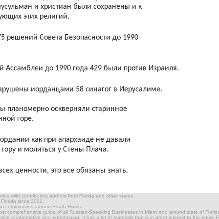
мусульман и христиан были сохранены и к
ующих этих религий.
75 решений Совета Безопасности до 1990
й Ассамблеи до 1990 года 429 были против Израиля.
азрушены иорданцами 58 синагог в Иерусалиме.
цы планомерно оскверняли старинное
ной горе.
Иордании как при апархаиде не давали
гору и молиться у Стены Плача.
сех ценности, это все обязаны знать.
ida with contributing authors from Florida and other states.
n Florida since 2002.
ian communities around South Florida.
most comprehensive guide of all Russian-Speaking Businesses in Miami and around state of Florida.
te is informative and entertaining. It has a lot of materials that is in great interest to the entire