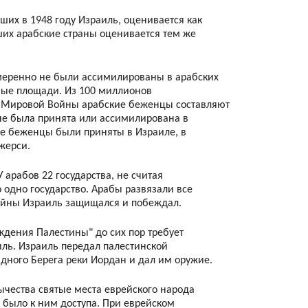
вших в 1948 году Израиль, оценивается как
ших арабские страны оценивается тем же
меренно не были ассимилированы в арабских
мные площади. Из 100 миллионов
й Мировой Войны арабские беженцы составляют
 не была принята или ассимилирована в
ие беженцы были приняты в Израиле, в
жерси.
 арабов 22 государствa, не считая
о одно государство. Арабы развязали все
войны Израиль защищался и побеждал.
ждения Палестины" до сих пор требует
иль. Израиль передал палестинской
дного Берега реки Иордан и дал им оружие.
ычества святые места еврейского народа
 было к ним доступа. При еврейском