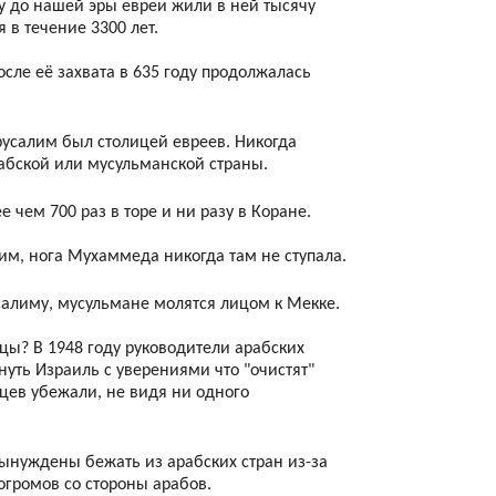
ду до нашей эры евреи жили в ней тысячу
я в течение 3300 лет.
после её захвата в 635 году продолжалась
ерусалим был столицей евреев. Никогда
абской или мусульманской страны.
 чем 700 раз в торе и ни разу в Коране.
им, нога Мухаммеда никогда там не ступала.
салиму, мусульмане молятся лицом к Мекке.
цы? В 1948 году руководители арабских
нуть Израиль с уверениями что "очистят"
нцев убежали, не видя ни одного
ынуждены бежать из арабских стран из-за
огромов со стороны арабов.